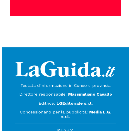
Testata d'informazione in Cuneo e provincia
Direttore responsabile:
Massimiliano Cavallo
Editrice:
LGEditoriale s.r.l.
Concessionario per la pubblicità:
Media L.G.
s.r.l.
MENU