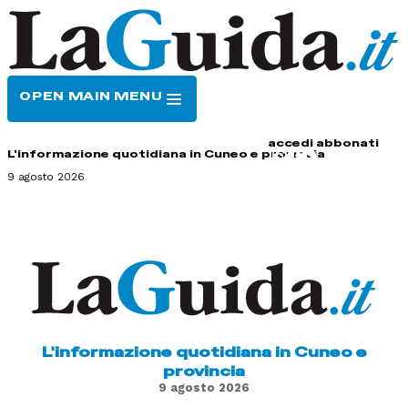
OPEN MAIN MENU
HOME
CONTATTI
accedi
abbonati
L'informazione quotidiana in Cuneo e provincia
9 agosto 2026
L'informazione quotidiana in Cuneo e
provincia
9 agosto 2026