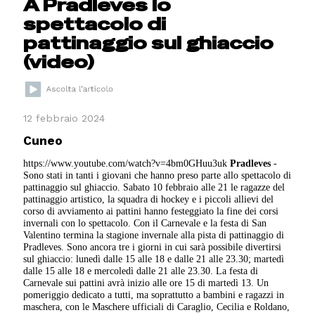
A Pradleves lo
spettacolo di
pattinaggio sul ghiaccio
(video)
12 febbraio 2024
Cuneo
https://www.youtube.com/watch?v=4bm0GHuu3uk
Pradleves
-
Sono stati in tanti i giovani che hanno preso parte allo spettacolo di
pattinaggio sul ghiaccio. Sabato 10 febbraio alle 21 le ragazze del
pattinaggio artistico, la squadra di hockey e i piccoli allievi del
corso di avviamento ai pattini hanno festeggiato la fine dei corsi
invernali con lo spettacolo. Con il Carnevale e la festa di San
Valentino termina la stagione invernale alla pista di pattinaggio di
Pradleves. Sono ancora tre i giorni in cui sarà possibile divertirsi
sul ghiaccio: lunedì dalle 15 alle 18 e dalle 21 alle 23.30; martedì
dalle 15 alle 18 e mercoledì dalle 21 alle 23.30. La festa di
Carnevale sui pattini avrà inizio alle ore 15 di martedì 13. Un
pomeriggio dedicato a tutti, ma soprattutto a bambini e ragazzi in
maschera, con le Maschere ufficiali di Caraglio, Cecilia e Roldano,