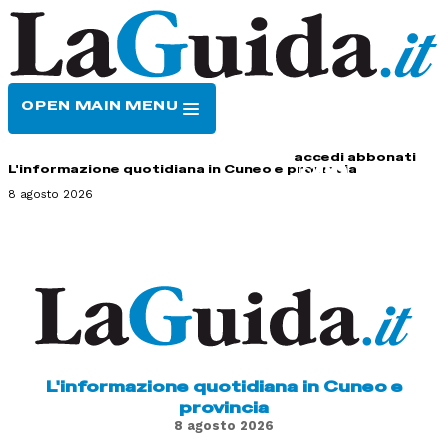
OPEN MAIN MENU
HOME
CONTATTI
accedi
abbonati
L'informazione quotidiana in Cuneo e provincia
8 agosto 2026
L'informazione quotidiana in Cuneo e
provincia
8 agosto 2026