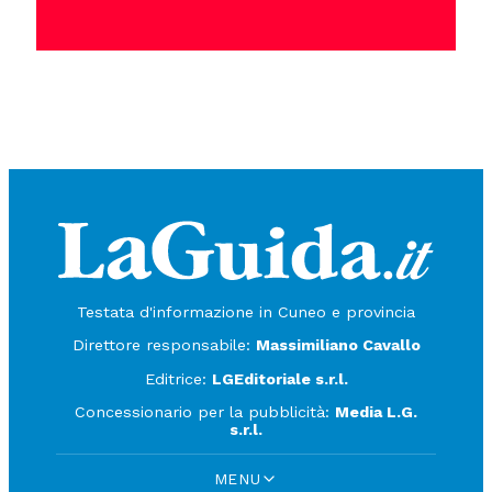
Testata d'informazione in Cuneo e provincia
Direttore responsabile:
Massimiliano Cavallo
Editrice:
LGEditoriale s.r.l.
Concessionario per la pubblicità:
Media L.G.
s.r.l.
MENU