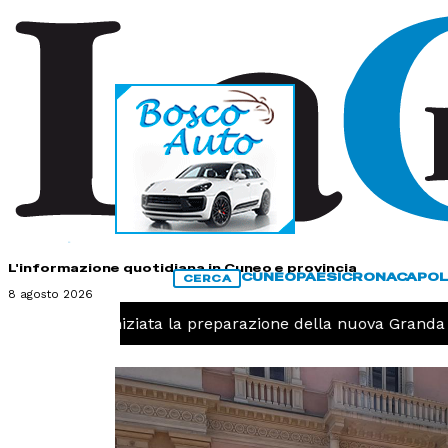
HOME
CONTATTI
L'informazione quotidiana in Cuneo e provincia
CUNEO
PAESI
CRONACA
POL
CERCA
8 agosto 2026
lo, iniziata la preparazione della nuova Granda Volley (FO