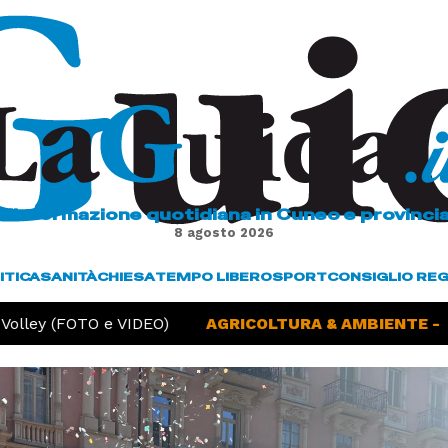
L'informazione quotidiana in Cuneo e provinci
8 agosto 2026
ITICA
SANITÀ
CHIESA
TEMPO LIBERO
SPORT
CONSIGLIO RE
TO e VIDEO)
AGRICOLTURA & AMBIENTE -
Siccità, la