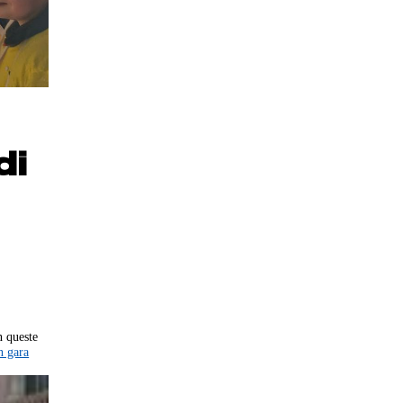
di
n queste
in gara