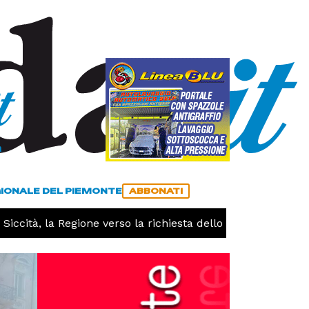
a
ACCEDI
ABBONATI
GIONALE DEL PIEMONTE
ABBONATI
 Regione verso la richiesta dello stato di calamità naturale