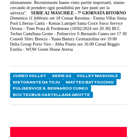
ultimamente. Recentemente hanno vinto partite importanti, stanno
cercando di prendere ogni possibilità per fare punti per la
salvezza”.
SERIE A2 MASCHILE - 7ª GIORNATA RITORNO
Domenica 11 febbraio ore 18
Consar Ravenna - Emma Villas Siena
Pool Libertas Cantù - Kemas Lamipel Santa Croce Sieco Service
Ortona - Tinet Prata di Pordenone (10/02/2024 ore 20:30) BCC
Tecbus Castellana Grotte - Puliservice S.Bernardo Cuneo ore 17:30
Consoli Sferc Brescia - Yuasa Battery Grottazzolina ore 19:00
Delta Group Porto Viro - Abba Pineto ore 16:00 Conad Reggio
Emilia - WOW Green House Aversa
CUNEO VOLLEY
SERIE A2
VOLLEY MASCHILE
RISTORANTE DA TOJU
MATTEO BATTOCCHIO
PULISERVICE S. BERNARDO CUNEO
BCC TECBUS CASTELLANA GROTTE