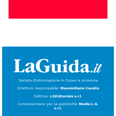
Testata d'informazione in Cuneo e provincia
Direttore responsabile:
Massimiliano Cavallo
Editrice:
LGEditoriale s.r.l.
Concessionario per la pubblicità:
Media L.G.
s.r.l.