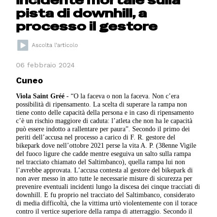
pista di downhill, a
processo il gestore
06 febbraio 2024
Cuneo
Viola Saint Gréé
- “O la faceva o non la faceva. Non c’era
possibilità di ripensamento. La scelta di superare la rampa non
tiene conto delle capacità della persona e in caso di ripensamento
c’è un rischio maggiore di caduta: l’atleta che non ha le capacità
può essere indotto a rallentare per paura”. Secondo il primo dei
periti dell’accusa nel processo a carico di F. R. gestore del
bikepark dove nell’ottobre 2021 perse la vita A. P. (38enne Vigile
del fuoco ligure che cadde mentre eseguiva un salto sulla rampa
nel tracciato chiamato del Saltimbanco), quella rampa lui non
l’avrebbe approvata. L’accusa contesta al gestore del bikepark di
non aver messo in atto tutte le necessarie misure di sicurezza per
prevenire eventuali incidenti lungo la discesa dei cinque tracciati di
downhill. E fu proprio nel tracciato del Saltimbanco, considerato
di media difficoltà, che la vittima urtò violentemente con il torace
contro il vertice superiore della rampa di atterraggio. Secondo il