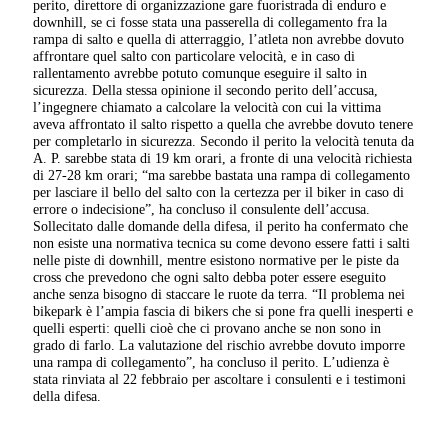
perito, direttore di organizzazione gare fuoristrada di enduro e
downhill, se ci fosse stata una passerella di collegamento fra la
rampa di salto e quella di atterraggio, l’atleta non avrebbe dovuto
affrontare quel salto con particolare velocità, e in caso di
rallentamento avrebbe potuto comunque eseguire il salto in
sicurezza. Della stessa opinione il secondo perito dell’accusa,
l’ingegnere chiamato a calcolare la velocità con cui la vittima
aveva affrontato il salto rispetto a quella che avrebbe dovuto tenere
per completarlo in sicurezza. Secondo il perito la velocità tenuta da
A. P. sarebbe stata di 19 km orari, a fronte di una velocità richiesta
di 27-28 km orari; “ma sarebbe bastata una rampa di collegamento
per lasciare il bello del salto con la certezza per il biker in caso di
errore o indecisione”, ha concluso il consulente dell’accusa.
Sollecitato dalle domande della difesa, il perito ha confermato che
non esiste una normativa tecnica su come devono essere fatti i salti
nelle piste di downhill, mentre esistono normative per le piste da
cross che prevedono che ogni salto debba poter essere eseguito
anche senza bisogno di staccare le ruote da terra. “Il problema nei
bikepark è l’ampia fascia di bikers che si pone fra quelli inesperti e
quelli esperti: quelli cioè che ci provano anche se non sono in
grado di farlo. La valutazione del rischio avrebbe dovuto imporre
una rampa di collegamento”, ha concluso il perito. L’udienza è
stata rinviata al 22 febbraio per ascoltare i consulenti e i testimoni
della difesa.