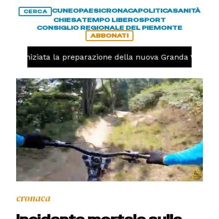
CUNEO
PAESI
CRONACA
POLITICA
SANITÀ
CERCA
CHIESA
TEMPO LIBERO
SPORT
CONSIGLIO REGIONALE DEL PIEMONTE
ABBONATI
volo, iniziata la preparazione della nuova Granda Volley (
cronaca
Incidente mortale sulla