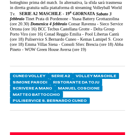
botteghino prima del match. In alternativa, la sfida sarà trasmessa
in diretta gratuita sulla piattaforma di streaming Volleyball World
a
Tv.
SERIE A2 MASCHILE - 19
GIORNATA
Sabato 3
febbraio
Tinet Prata di Pordenone - Yuasa Battery Grottazzolina
(ore 20.30)
Domenica 4 febbraio
Consar Ravenna - Sieco Service
Ortona (ore 16) BCC Tecbus Castellana Grotte - Delta Group
Porto Viro (ore 16) Conad Reggio Emilia - Pool Libertas Cantù
(ore 18) Puliservice S.Bernardo Cuneo - Kemas Lamipel S. Croce
(ore 18) Emma Villas Siena - Consoli Sferc Brescia (ore 18) Abba
Pineto - WOW Green House Aversa (ore 19)
CUNEO VOLLEY
SERIE A2
VOLLEY MASCHILE
SIMONE PARODI
RISTORANTE DA TOJU
SCRIVERE A MANO
MANUEL COSCIONE
MATTEO BATTOCCHIO
PULISERVICE S. BERNARDO CUNEO