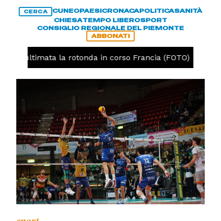
CUNEO
PAESI
CRONACA
POLITICA
SANITÀ
CERCA
CHIESA
TEMPO LIBERO
SPORT
CONSIGLIO REGIONALE DEL PIEMONTE
ABBONATI
neo, ultimata la rotonda in corso Francia (FOTO)
CRO