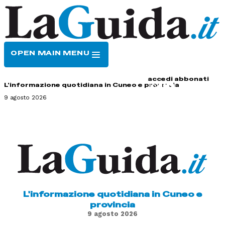
OPEN MAIN MENU
HOME
CONTATTI
accedi
abbonati
L'informazione quotidiana in Cuneo e provincia
9 agosto 2026
L'informazione quotidiana in Cuneo e
provincia
9 agosto 2026