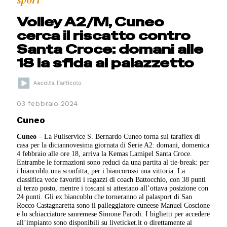
sport
Volley A2/M, Cuneo
cerca il riscatto contro
Santa Croce: domani alle
18 la sfida al palazzetto
03 febbraio 2024
Cuneo
Cuneo
– La Puliservice S. Bernardo Cuneo torna sul taraflex di
casa per la diciannovesima giornata di Serie A2: domani, domenica
4 febbraio alle ore 18, arriva la Kemas Lamipel Santa Croce.
Entrambe le formazioni sono reduci da una partita al tie-break: per
i biancoblu una sconfitta, per i biancorossi una vittoria. La
classifica vede favoriti i ragazzi di coach Battocchio, con 38 punti
al terzo posto, mentre i toscani si attestano all’ottava posizione con
24 punti. Gli ex biancoblu che torneranno al palasport di San
Rocco Castagnaretta sono il palleggiatore cuneese Manuel Coscione
e lo schiacciatore sanremese Simone Parodi. I biglietti per accedere
all’impianto sono disponibili su liveticket.it o direttamente al