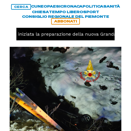
CUNEO
PAESI
CRONACA
POLITICA
SANITÀ
CERCA
CHIESA
TEMPO LIBERO
SPORT
CONSIGLIO REGIONALE DEL PIEMONTE
ABBONATI
avolo, iniziata la preparazione della nuova Granda Volley