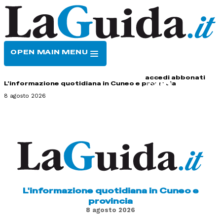
OPEN MAIN MENU
HOME
CONTATTI
accedi
abbonati
L'informazione quotidiana in Cuneo e provincia
8 agosto 2026
L'informazione quotidiana in Cuneo e
provincia
8 agosto 2026