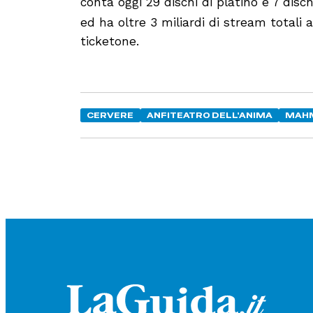
conta oggi 29 dischi di platino e 7 dischi 
ed ha oltre 3 miliardi di stream totali al
ticketone.
CERVERE
ANFITEATRO DELL'ANIMA
MAH