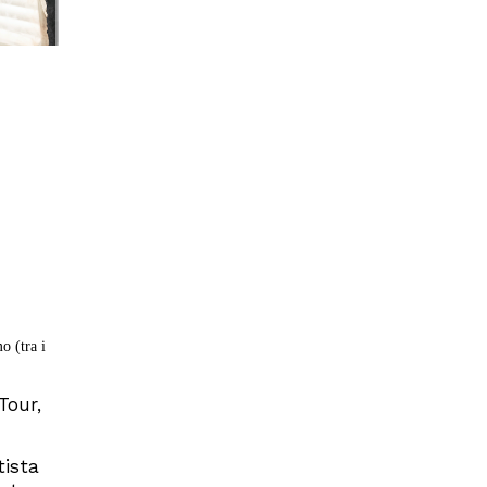
o (tra i
Tour,
tista