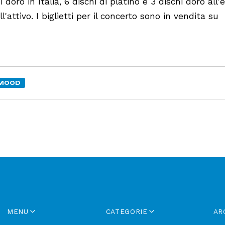
doro in Italia, 6 dischi di platino e 3 dischi doro all'
l'attivo. I biglietti per il concerto sono in vendita su
MOOD
MENU
CATEGORIE
AR