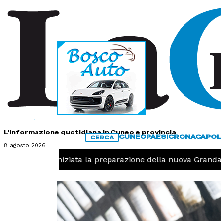
HOME
CONTATTI
L'informazione quotidiana in Cuneo e provincia
CUNEO
PAESI
CRONACA
POL
CERCA
8 agosto 2026
Pallavolo, iniziata la preparazione della nuova Granda V