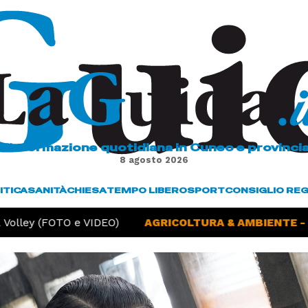
L'informazione quotidiana in Cuneo e provinci
8 agosto 2026
ITICA
SANITÀ
CHIESA
TEMPO LIBERO
SPORT
CONSIGLIO RE
olley (FOTO e VIDEO)
AGRICOLTURA & AMBIENTE -
Si