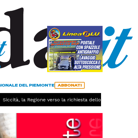
a
ACCEDI
ABBONATI
GIONALE DEL PIEMONTE
ABBONATI
ccità, la Regione verso la richiesta dello stato di calamità