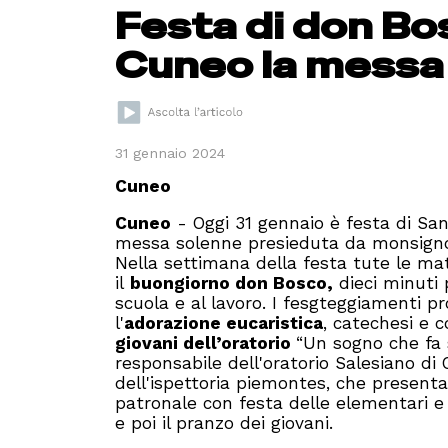
Festa di don Bos
Cuneo la messa 
31 gennaio 2024
Cuneo
Cuneo
- Oggi 31 gennaio è festa di San 
messa solenne presieduta da monsignor
Nella settimana della festa tute le ma
il
buongiorno don Bosco,
dieci minuti 
scuola e al lavoro. I fesgteggiamenti p
l'
adorazione eucaristica
, catechesi e c
giovani dell’oratorio
“Un sogno che fa 
responsabile dell'oratorio Salesiano di
dell'ispettoria piemontes, che present
patronale con festa delle elementari e 
e poi il pranzo dei giovani.