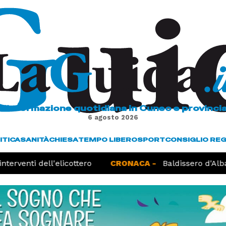
L'informazione quotidiana in Cuneo e provinci
6 agosto 2026
ITICA
SANITÀ
CHIESA
TEMPO LIBERO
SPORT
CONSIGLIO RE
terventi dell'elicottero
CRONACA -
Baldissero d'Alba,