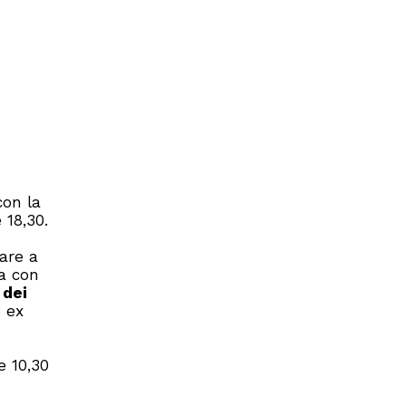
con la
 18,30.
dare a
ia con
 dei
o ex
e 10,30