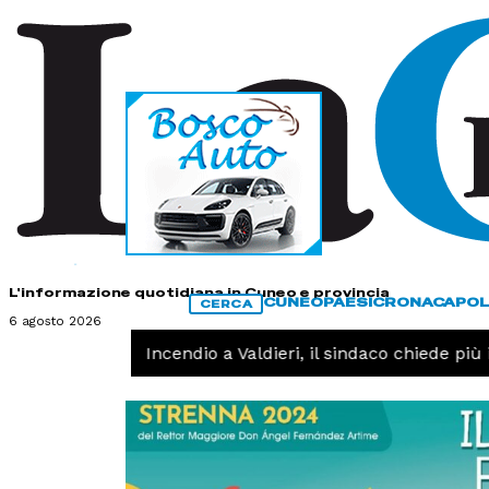
HOME
CONTATTI
L'informazione quotidiana in Cuneo e provincia
CUNEO
PAESI
CRONACA
POL
CERCA
6 agosto 2026
CRONACA -
Incendio a Valdieri, il sindaco chiede più in