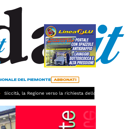
a
ACCEDI
ABBONATI
GIONALE DEL PIEMONTE
ABBONATI
iccità, la Regione verso la richiesta dello stato di calamit