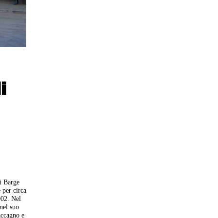
i
di Barge
 per circa
002. Nel
 nel suo
accagno e