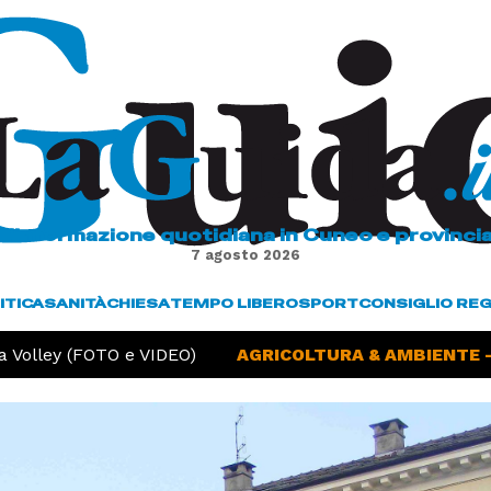
L'informazione quotidiana in Cuneo e provinci
7 agosto 2026
ITICA
SANITÀ
CHIESA
TEMPO LIBERO
SPORT
CONSIGLIO RE
Volley (FOTO e VIDEO)
AGRICOLTURA & AMBIENTE -
S