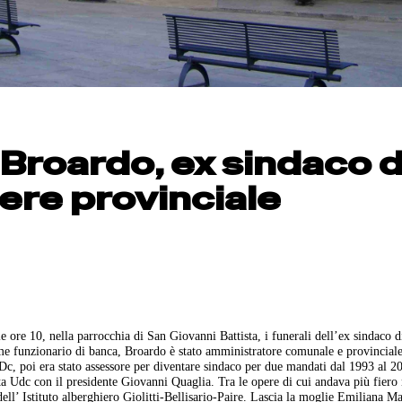
roardo, ex sindaco d
iere provinciale
ore 10, nella parrocchia di San Giovanni Battista, i funerali dell’ex sindaco 
me funzionario di banca, Broardo è stato amministratore comunale e provinciale
 Dc, poi era stato assessore per diventare sindaco per due mandati dal 1993 al 2
sta Udc con il presidente Giovanni Quaglia. Tra le opere di cui andava più fiero
ell’ Istituto alberghiero Giolitti-Bellisario-Paire. Lascia la moglie Emiliana M