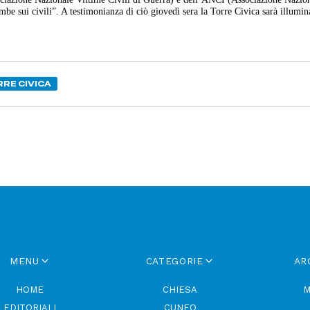
be sui civili”. A testimonianza di ciò giovedì sera la Torre Civica sarà illumin
RE CIVICA
MENU
CATEGORIE
AR
HOME
CHIESA
M
EDITORIALI
CUNEO