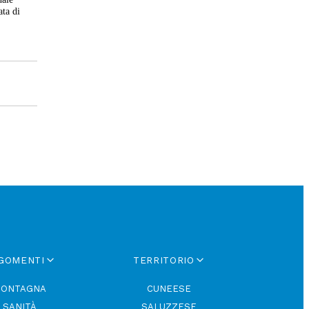
ata di
GOMENTI
TERRITORIO
ONTAGNA
CUNEESE
SANITÀ
SALUZZESE