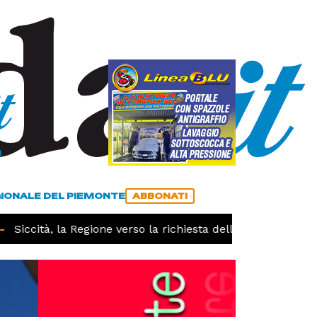
a
ACCEDI
ABBONATI
GIONALE DEL PIEMONTE
ABBONATI
iccità, la Regione verso la richiesta dello stato di calamit