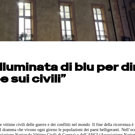
lluminata di blu per di
 sui civili”
 vittime civili delle guerre e dei conflitti nel mondo. Il fine della ricorrenza è
ul dramma che vivono ogni giorno le popolazioni dei paesi belligeranti. Nell’occ
iazione Nazionale Vittime Civili di Guerra) e dell’ANCI (Associazione Nazio