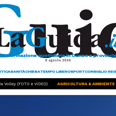
L'informazione quotidiana in Cuneo e provinci
8 agosto 2026
ITICA
SANITÀ
CHIESA
TEMPO LIBERO
SPORT
CONSIGLIO RE
Volley (FOTO e VIDEO)
AGRICOLTURA & AMBIENTE -
S