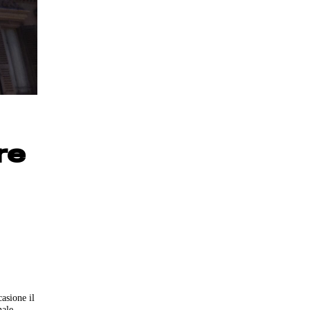
re
asione il
nale