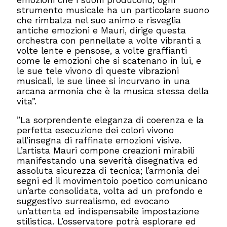
emozioni che i suoni producono, ogni
strumento musicale ha un particolare suono
che rimbalza nel suo animo e risveglia
antiche emozioni e Mauri, dirige questa
orchestra con pennellate a volte vibranti a
volte lente e pensose, a volte graffianti
come le emozioni che si scatenano in lui, e
le sue tele vivono di queste vibrazioni
musicali, le sue linee si incurvano in una
arcana armonia che è la musica stessa della
vita”.
”La sorprendente eleganza di coerenza e la
perfetta esecuzione dei colori vivono
all’insegna di raffinate emozioni visive.
L’artista Mauri compone creazioni mirabili
manifestando una severità disegnativa ed
assoluta sicurezza di tecnica; l’armonia dei
segni ed il movimentoio poetico comunicano
un’arte consolidata, volta ad un profondo e
suggestivo surrealismo, ed evocano
un’attenta ed indispensabile impostazione
stilistica. L’osservatore potrà esplorare ed