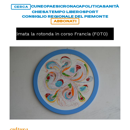
CUNEO
PAESI
CRONACA
POLITICA
SANITÀ
CERCA
CHIESA
TEMPO LIBERO
SPORT
CONSIGLIO REGIONALE DEL PIEMONTE
ABBONATI
ultimata la rotonda in corso Francia (FOTO)
CRONACA
cultura