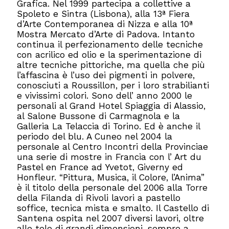
Grafica. Nel 1999 partecipa a collettive a
Spoleto e Sintra (Lisbona), alla 13ª Fiera
d’Arte Contemporanea di Nizza e alla 10ª
Mostra Mercato d’Arte di Padova. Intanto
continua il perfezionamento delle tecniche
con acrilico ed olio e la sperimentazione di
altre tecniche pittoriche, ma quella che più
l’affascina è l’uso dei pigmenti in polvere,
conosciuti a Roussillon, per i loro strabilianti
e vivissimi colori. Sono dell’ anno 2000 le
personali al Grand Hotel Spiaggia di Alassio,
al Salone Bussone di Carmagnola e la
Galleria La Telaccia di Torino. Ed è anche il
periodo del blu. A Cuneo nel 2004 la
personale al Centro Incontri della Provinciae
una serie di mostre in Francia con l’ Art du
Pastel en France ad Yvetot, Giverny ed
Honfleur. “Pittura, Musica, il Colore, l’Anima”
è il titolo della personale del 2006 alla Torre
della Filanda di Rivoli lavori a pastello
soffice, tecnica mista e smalto. Il Castello di
Santena ospita nel 2007 diversi lavori, oltre
alle tele di grandi dimensioni, sempre a