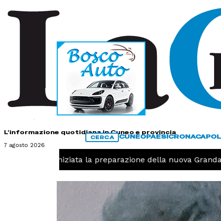
HOME
CONTATTI
L'informazione quotidiana in Cuneo e provincia
CUNEO
PAESI
CRONACA
POL
CERCA
7 agosto 2026
Pallavolo, iniziata la preparazione della nuova Granda V