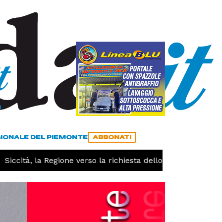
a
ACCEDI
ABBONATI
GIONALE DEL PIEMONTE
ABBONATI
ccità, la Regione verso la richiesta dello stato di calamità