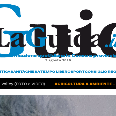
L'informazione quotidiana in Cuneo e provinci
7 agosto 2026
ITICA
SANITÀ
CHIESA
TEMPO LIBERO
SPORT
CONSIGLIO RE
olley (FOTO e VIDEO)
AGRICOLTURA & AMBIENTE -
Si