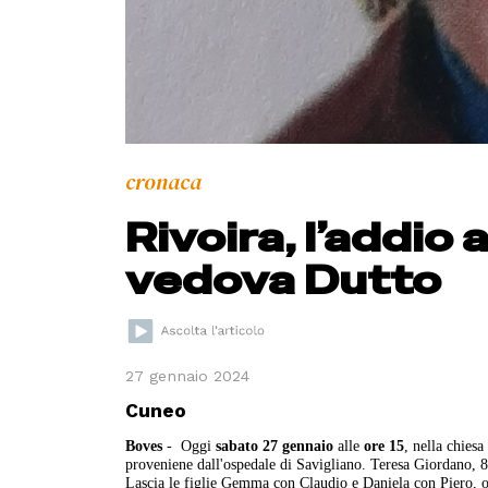
cronaca
Rivoira, l’addio
vedova Dutto
27 gennaio 2024
Cuneo
Boves
- Oggi
sabato 27 gennaio
alle
ore 15
, nella chies
proveniene dall'ospedale di Savigliano. Teresa Giordano, 8
Lascia le figlie Gemma con Claudio e Daniela con Piero, olt