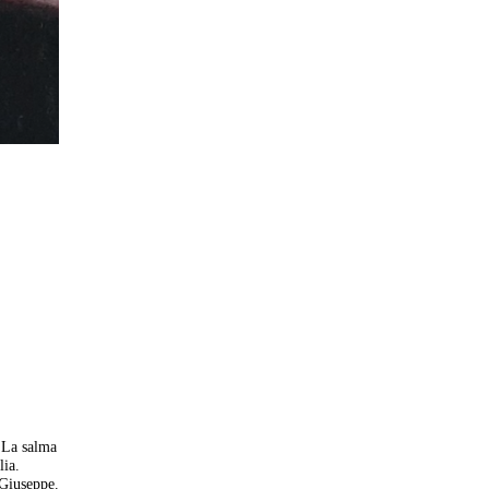
. La salma
lia.
 Giuseppe.