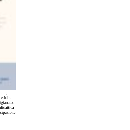
uola,
esidi e
igianato,
didattica
ecipazione