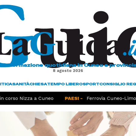
L'informazione quotidiana in Cuneo e provinci
8 agosto 2026
ITICA
SANITÀ
CHIESA
TEMPO LIBERO
SPORT
CONSIGLIO RE
rso Nizza a Cuneo
PAESI -
Ferrovia Cuneo-Limone, l