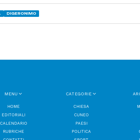
À
DIGERONIMO
MENU
CATEGORIE
AR
HOME
CHIESA
M
EDITORIALI
CUNEO
CALENDARIO
PAESI
RUBRICHE
POLITICA
CONTATTI
SPORT