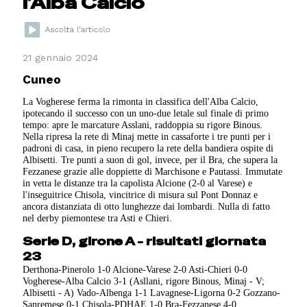
l’Alba Calcio
21 gennaio 2024
Cuneo
La Vogherese ferma la rimonta in classifica dell'Alba Calcio,
ipotecando il successo con un uno-due letale sul finale di primo
tempo: apre le marcature Asslani, raddoppia su rigore Binous.
Nella ripresa la rete di Minaj mette in cassaforte i tre punti per i
padroni di casa, in pieno recupero la rete della bandiera ospite di
Albisetti. Tre punti a suon di gol, invece, per il Bra, che supera la
Fezzanese grazie alle doppiette di Marchisone e Pautassi. Immutate
in vetta le distanze tra la capolista Alcione (2-0 al Varese) e
l'inseguitrice Chisola, vincitrice di misura sul Pont Donnaz e
ancora distanziata di otto lunghezze dai lombardi. Nulla di fatto
nel derby piemontese tra Asti e Chieri.
Serie D, girone A - risultati giornata
23
Derthona-Pinerolo 1-0 Alcione-Varese 2-0 Asti-Chieri 0-0
Vogherese-Alba Calcio 3-1 (Asllani, rigore Binous, Minaj - V;
Albisetti - A) Vado-Albenga 1-1 Lavagnese-Ligorna 0-2 Gozzano-
Sanremese 0-1 Chisola-PDHAE 1-0 Bra-Fezzanese 4-0