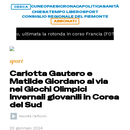
CUNEO
PAESI
CRONACA
POLITICA
SANITÀ
CERCA
CHIESA
TEMPO LIBERO
SPORT
CONSIGLIO REGIONALE DEL PIEMONTE
ABBONATI
Cuneo, ultimata la rotonda in corso Francia (FOTO)
sport
Carlotta Gautero e
Matilde Giordano al via
nei Giochi Olimpici
Invernali giovanili in Corea
del Sud
20 gennaio 2024