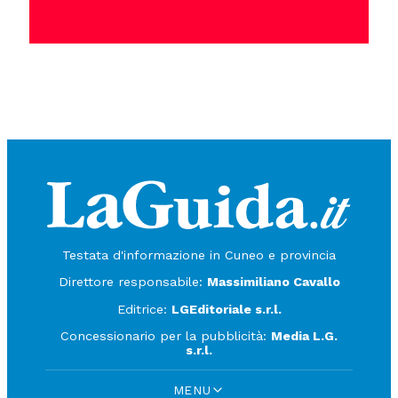
Testata d'informazione in Cuneo e provincia
Direttore responsabile:
Massimiliano Cavallo
Editrice:
LGEditoriale s.r.l.
Concessionario per la pubblicità:
Media L.G.
s.r.l.
MENU