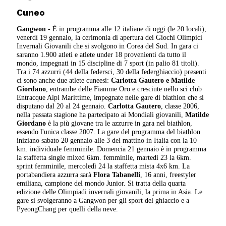
Cuneo
Gangwon
- È in programma alle 12 italiane di oggi (le 20 locali),
venerdì 19 gennaio, la cerimonia di apertura dei Giochi Olimpici
Invernali Giovanili che si svolgono in Corea del Sud. In gara ci
saranno 1.900 atleti e atlete under 18 provenienti da tutto il
mondo, impegnati in 15 discipline di 7 sport (in palio 81 titoli).
Tra i 74 azzurri (44 della federsci, 30 della federghiaccio) presenti
ci sono anche due atlete cuneesi:
Carlotta Gautero e Matilde
Giordano
, entrambe delle Fiamme Oro e cresciute nello sci club
Entracque Alpi Marittime, impegnate nelle gare di biathlon che si
disputano dal 20 al 24 gennaio.
Carlotta Gautero
, classe 2006,
nella passata stagione ha partecipato ai Mondiali giovanili,
Matilde
Giordano
è la più giovane tra le azzurre in gara nel biathlon,
essendo l'unica classe 2007. La gare del programma del biathlon
iniziano sabato 20 gennaio alle 3 del mattino in Italia con la 10
km. individuale femminile. Domencia 21 gennaio è in programma
la staffetta single mixed 6km. femminile, martedì 23 la 6km.
sprint femminile, mercoledì 24 la staffetta mista 4x6 km. La
portabandiera azzurra sarà
Flora Tabanelli
, 16 anni, freestyler
emiliana, campione del mondo Junior. Si tratta della quarta
edizione delle Olimpiadi invernali giovanili, la prima in Asia. Le
gare si svolgeranno a Gangwon per gli sport del ghiaccio e a
PyeongChang per quelli della neve.