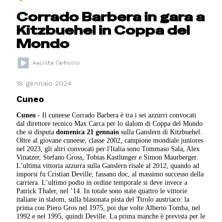
Corrado Barbera in gara a
Kitzbuehel in Coppa del
Mondo
18 gennaio 2024
Cuneo
Cuneo
- Il cuneese Corrado Barbera è tra i sei azzurri convocati
dal direttore tecnico Max Carca per lo slalom di Coppa del Mondo
che si disputa
domenica 21 gennaio
sulla Ganslern di Kitzbuehel.
Oltre al giovane cuneese, classe 2002, campione mondiale juniores
nel 2023, gli altri convocati per l'Italia sono Tommaso Sala, Alex
Vinatzer, Stefano Gross, Tobias Kastlunger e Simon Maurberger.
L’ultima vittoria azzurra sulla Ganslern risale al 2012, quando ad
imporsi fu Cristian Deville, fassano doc, al massimo successo della
carriera. L’ultimo podio in ordine temporale si deve invece a
Patrick Thaler, nel ’14. In totale sono state quattro le vittorie
italiane in slalom, sulla blasonata pista del Tirolo austriaco: la
prima con Piero Gros nel 1975, poi due volte Alberto Tomba, nel
1992 e nel 1995, quindi Deville. La prima manche è prevista per le