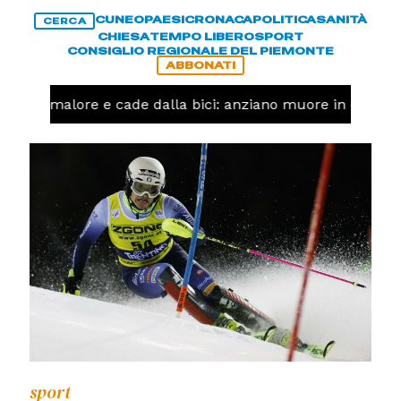
CUNEO
PAESI
CRONACA
POLITICA
SANITÀ
CERCA
CHIESA
TEMPO LIBERO
SPORT
CONSIGLIO REGIONALE DEL PIEMONTE
ABBONATI
a un malore e cade dalla bici: anziano muore in corso N
sport