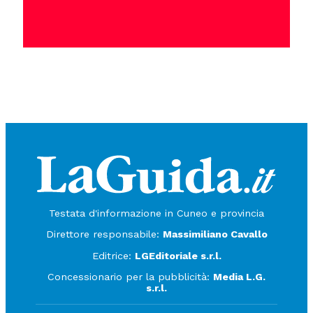
Testata d'informazione in Cuneo e provincia
Direttore responsabile:
Massimiliano Cavallo
Editrice:
LGEditoriale s.r.l.
Concessionario per la pubblicità:
Media L.G.
s.r.l.