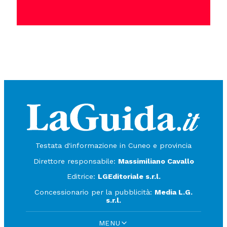
Testata d'informazione in Cuneo e provincia
Direttore responsabile:
Massimiliano Cavallo
Editrice:
LGEditoriale s.r.l.
Concessionario per la pubblicità:
Media L.G.
s.r.l.
MENU