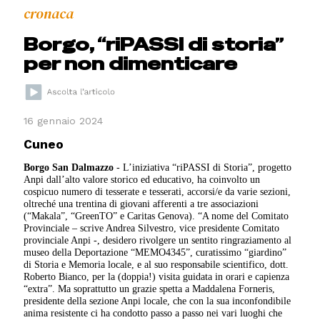
cronaca
Borgo, “riPASSI di storia”
per non dimenticare
16 gennaio 2024
Cuneo
Borgo San Dalmazzo
- L’iniziativa “riPASSI di Storia”, progetto
Anpi dall’alto valore storico ed educativo, ha coinvolto un
cospicuo numero di tesserate e tesserati, accorsi/e da varie sezioni,
oltreché una trentina di giovani afferenti a tre associazioni
(“Makala”, “GreenTO” e Caritas Genova). “A nome del Comitato
Provinciale – scrive Andrea Silvestro, vice presidente Comitato
provinciale Anpi -, desidero rivolgere un sentito ringraziamento al
museo della Deportazione “MEMO4345”, curatissimo “giardino”
di Storia e Memoria locale, e al suo responsabile scientifico, dott.
Roberto Bianco, per la (doppia!) visita guidata in orari e capienza
“extra”. Ma soprattutto un grazie spetta a Maddalena Forneris,
presidente della sezione Anpi locale, che con la sua inconfondibile
anima resistente ci ha condotto passo a passo nei vari luoghi che