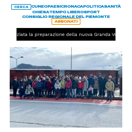
CUNEO
PAESI
CRONACA
POLITICA
SANITÀ
CERCA
CHIESA
TEMPO LIBERO
SPORT
CONSIGLIO REGIONALE DEL PIEMONTE
ABBONATI
, iniziata la preparazione della nuova Granda Volley (FOTO