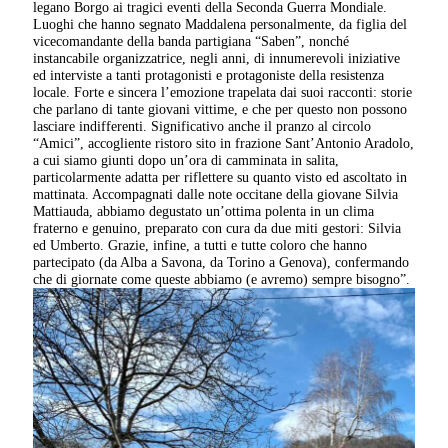
legano Borgo ai tragici eventi della Seconda Guerra Mondiale.
Luoghi che hanno segnato Maddalena personalmente, da figlia del
vicecomandante della banda partigiana “Saben”, nonché
instancabile organizzatrice, negli anni, di innumerevoli iniziative
ed interviste a tanti protagonisti e protagoniste della resistenza
locale. Forte e sincera l’emozione trapelata dai suoi racconti: storie
che parlano di tante giovani vittime, e che per questo non possono
lasciare indifferenti. Significativo anche il pranzo al circolo
“Amici”, accogliente ristoro sito in frazione Sant’Antonio Aradolo,
a cui siamo giunti dopo un’ora di camminata in salita,
particolarmente adatta per riflettere su quanto visto ed ascoltato in
mattinata. Accompagnati dalle note occitane della giovane Silvia
Mattiauda, abbiamo degustato un’ottima polenta in un clima
fraterno e genuino, preparato con cura da due miti gestori: Silvia
ed Umberto. Grazie, infine, a tutti e tutte coloro che hanno
partecipato (da Alba a Savona, da Torino a Genova), confermando
che di giornate come queste abbiamo (e avremo) sempre bisogno”.