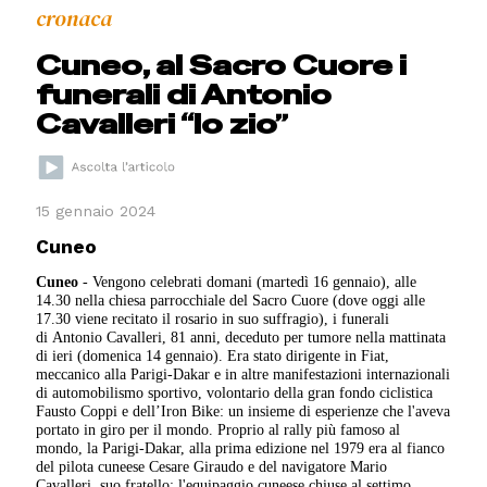
cronaca
Cuneo, al Sacro Cuore i
funerali di Antonio
Cavalleri “lo zio”
15 gennaio 2024
Cuneo
Cuneo
- Vengono celebrati domani (martedì 16 gennaio), alle
14.30 nella chiesa parrocchiale del Sacro Cuore (dove oggi alle
17.30 viene recitato il rosario in suo suffragio), i funerali
di Antonio Cavalleri, 81 anni, deceduto per tumore nella mattinata
di ieri (domenica 14 gennaio). Era stato dirigente in Fiat,
meccanico alla Parigi-Dakar e in altre manifestazioni internazionali
di automobilismo sportivo, volontario della gran fondo ciclistica
Fausto Coppi e dell’Iron Bike: un insieme di esperienze che l'aveva
portato in giro per il mondo. Proprio al rally più famoso al
mondo, la Parigi-Dakar, alla prima edizione nel 1979 era al fianco
del pilota cuneese Cesare Giraudo e del navigatore Mario
Cavalleri, suo fratello: l'equipaggio cuneese chiuse al settimo