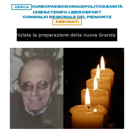
CUNEO
PAESI
CRONACA
POLITICA
SANITÀ
CERCA
CHIESA
TEMPO LIBERO
SPORT
CONSIGLIO REGIONALE DEL PIEMONTE
ABBONATI
volo, iniziata la preparazione della nuova Granda Volley (