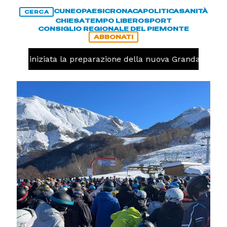
CUNEO
PAESI
CRONACA
POLITICA
SANITÀ
CERCA
CHIESA
TEMPO LIBERO
SPORT
CONSIGLIO REGIONALE DEL PIEMONTE
ABBONATI
avolo, iniziata la preparazione della nuova Granda Volley