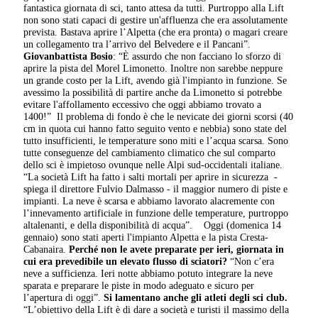
fantastica giornata di sci, tanto attesa da tutti. Purtroppo alla Lift
non sono stati capaci di gestire un'affluenza che era assolutamente
prevista. Bastava aprire l’Alpetta (che era pronta) o magari creare
un collegamento tra l’arrivo del Belvedere e il Pancani”.
Giovanbattista Bosio
: “
È assurdo che non facciano lo sforzo di
aprire la pista del Morel Limonetto. Inoltre non sarebbe neppure
un grande costo per la Lift, avendo già l'impianto in funzione.
Se
avessimo la possibilità di partire anche da Limonetto si potrebbe
evitare l'affollamento eccessivo che oggi abbiamo trovato a
1400!”
Il problema di fondo è che le nevicate dei giorni scorsi (40
cm in quota cui hanno fatto seguito vento e nebbia) sono state del
tutto insufficienti, le temperature sono miti e l’acqua scarsa. Sono
tutte conseguenze del cambiamento climatico che sul comparto
dello sci è impietoso ovunque nelle Alpi sud-occidentali italiane.
“La società Lift ha fatto i salti mortali per aprire in sicurezza -
spiega il direttore Fulvio Dalmasso - il maggior numero di piste e
impianti. La neve è scarsa e abbiamo lavorato alacremente con
l’innevamento artificiale in funzione delle temperature, purtroppo
altalenanti, e della disponibilità di acqua”.
Oggi (domenica 14
gennaio) sono stati aperti l'impianto
Alpetta e la pista Cresta-
Cabanaira.
Perché non le avete preparate per ieri, giornata in
cui era prevedibile un elevato flusso di sciatori?
“Non c’era
neve a sufficienza. Ieri notte abbiamo potuto integrare la neve
sparata e preparare le piste in modo adeguato e sicuro per
l’apertura di oggi”.
Si lamentano anche gli atleti degli sci club.
“L’obiettivo della Lift è di dare a società e turisti il massimo della