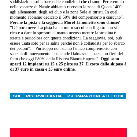
soddisfazione sulla base delle condizioni che ci sono. Per esempio
nelle vacanze di Natale abbiamo riservato la zona di Quota 1400
agli allenamenti degli sci club e la zona Sole ai turisti. In quel
momento abbiamo dedicato il 50% del comprensorio a ciascuno”.
Perché la pista e la seggiovia Morel-Limonetto sono chiuse?
“C'è poca neve. La pista ha un muro su cui con il gatto non si
riesce a dare lo spessore al manto nevoso mentre la stradina è
stretta e pericolosa con queste condizioni. La seggiovia, poi, può
essere usata solo per la salita perché non è collaudata per lo sbarco
dei pedoni”.
"Purtroppo non siamo l'unico comprensorio con
scarsità di innevamento - conclude Dalmasso - ma siamo fieri del
fatto che oggi l'80% della Riserva Bianca è aperta".
Oggi sono
aperti 12 impianti su 15 e 25 piste su 37. Il costo dello skipass è
di 37 euro in cassa e 35 euro online.
SCI
RISERVA BIANCA
PREPARAZIONE ATLETICA