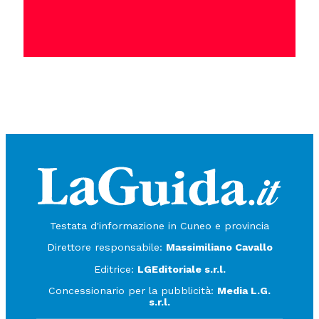
Testata d'informazione in Cuneo e provincia
Direttore responsabile:
Massimiliano Cavallo
Editrice:
LGEditoriale s.r.l.
Concessionario per la pubblicità:
Media L.G.
s.r.l.