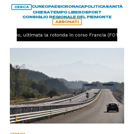
CUNEO
PAESI
CRONACA
POLITICA
SANITÀ
CERCA
CHIESA
TEMPO LIBERO
SPORT
CONSIGLIO REGIONALE DEL PIEMONTE
ABBONATI
Cuneo, ultimata la rotonda in corso Francia (FOTO)
cuneo