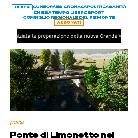
CUNEO
PAESI
CRONACA
POLITICA
SANITÀ
CERCA
CHIESA
TEMPO LIBERO
SPORT
CONSIGLIO REGIONALE DEL PIEMONTE
ABBONATI
olo, iniziata la preparazione della nuova Granda Volley (
paesi
Ponte di Limonetto nel