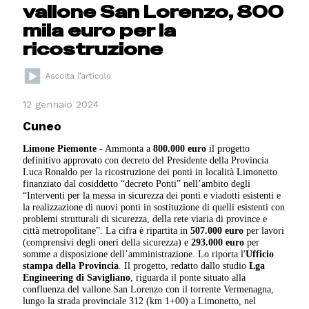
vallone San Lorenzo, 800
mila euro per la
ricostruzione
12 gennaio 2024
Cuneo
Limone Piemonte
- Ammonta a
800.000 euro
il progetto
definitivo approvato con decreto del Presidente della Provincia
Luca Ronaldo per la ricostruzione dei ponti in località Limonetto
finanziato dal cosiddetto “decreto Ponti” nell’ambito degli
“Interventi per la messa in sicurezza dei ponti e viadotti esistenti e
la realizzazione di nuovi ponti in sostituzione di quelli esistenti con
problemi strutturali di sicurezza, della rete viaria di province e
città metropolitane”. La cifra è ripartita in
507.000 euro
per lavori
(comprensivi degli oneri della sicurezza) e
293.000 euro
per
somme a disposizione dell’amministrazione. Lo riporta l'
Ufficio
stampa della Provincia
. Il progetto, redatto dallo studio
Lga
Engineering di Savigliano
, riguarda il ponte situato alla
confluenza del vallone San Lorenzo con il torrente Vermenagna,
lungo la strada provinciale 312 (km 1+00) a Limonetto, nel