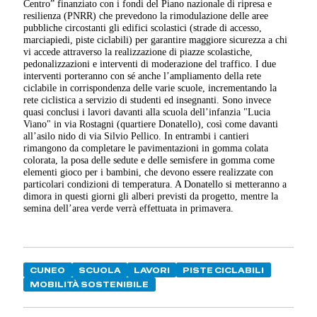
Centro” finanziato con i fondi del Piano nazionale di ripresa e
resilienza (PNRR) che prevedono la rimodulazione delle aree
pubbliche circostanti gli edifici scolastici (strade di accesso,
marciapiedi, piste ciclabili) per garantire maggiore sicurezza a chi
vi accede attraverso la realizzazione di piazze scolastiche,
pedonalizzazioni e interventi di moderazione del traffico. I due
interventi porteranno con sé anche l’ampliamento della rete
ciclabile in corrispondenza delle varie scuole, incrementando la
rete ciclistica a servizio di studenti ed insegnanti. Sono invece
quasi conclusi i lavori davanti alla scuola dell’infanzia "Lucia
Viano" in via Rostagni (quartiere Donatello), così come davanti
all’asilo nido di via Silvio Pellico. In entrambi i cantieri
rimangono da completare le pavimentazioni in gomma colata
colorata, la posa delle sedute e delle semisfere in gomma come
elementi gioco per i bambini, che devono essere realizzate con
particolari condizioni di temperatura. A Donatello si metteranno a
dimora in questi giorni gli alberi previsti da progetto, mentre la
semina dell’area verde verrà effettuata in primavera.
CUNEO
SCUOLA
LAVORI
PISTE CICLABILI
MOBILITÀ SOSTENIBILE