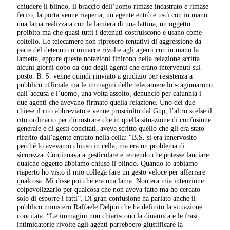
chiudere il blindo, il braccio dell’uomo rimase incastrato e rimase
ferito; la porta venne riaperta, un agente entrò e uscì con in mano
una lama realizzata con la lamiera di una lattina, un oggetto
proibito ma che quasi tutti i detenuti costruiscono e usano come
coltello. Le telecamere non ripresero tentativi di aggressione da
parte del detenuto o minacce rivolte agli agenti con in mano la
lametta, eppure queste notazioni finirono nella relazione scritta
alcuni giorni dopo da due degli agenti che erano intervenuti sul
posto. B. S. venne quindi rinviato a giudizio per resistenza a
pubblico ufficiale ma le immagini delle telecamere lo scagionarono
dall’accusa e l’uomo, una volta assolto, denunciò per calunnia i
due agenti che avevano firmato quella relazione. Uno dei due
chiese il rito abbreviato e venne prosciolto dal Gup, l’altro scelse il
rito ordinario per dimostrare che in quella situazione di confusione
generale e di gesti concitati, aveva scritto quello che gli era stato
riferito dall’agente entrato nella cella: “B.S. si era innervosito
perché lo avevamo chiuso in cella, ma era un problema di
sicurezza. Continuava a gesticolare e temendo che potesse lanciare
qualche oggetto abbiamo chiuso il blindo. Quando lo abbiamo
riaperto ho visto il mio collega fare un gesto veloce per afferrare
qualcosa. Mi disse poi che era una lama. Non era mia intenzione
colpevolizzarlo per qualcosa che non aveva fatto ma ho cercato
solo di esporre i fatti”. Di gran confusione ha parlato anche il
pubblico ministero Raffaele Delpui che ha definito la situazione
concitata: “Le immagini non chiariscono la dinamica e le frasi
intimidatorie rivolte agli agenti parrebbero giustificare la