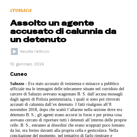
cronaca
Assolto un agente
accusato di calunnia da
un detenuto
10 gennaio 2024
Cuneo
Saluzzo
- Era stato accusato di resistenza e minacce a pubblico
ufficiale ma le immagini delle telecamere situate nel corridoio del
carcere di Saluzzo avevano scagionato B. S. dall’accusa mossagli
dagli agenti di Polizia penitenziaria, i quali si sono poi ritrovati
accusati di calunnia dall’ex detenuto. I fatti risalgono all’8
novembre 2018, dopo che scattò l’allarme nella sezione dove era
detenuto B. S.; gli agenti erano accorsi in forze e per prima cosa
avevano cercato di riportare tutti i detenuti all’interno delle proprie
celle. B. S., estraneo ai disordini che erano scoppiati poco lontano
da lui, era fermo davanti alla propria cella e gesticolava. Nella
concitazione del momento, nel tentativo di farlo rientrare e