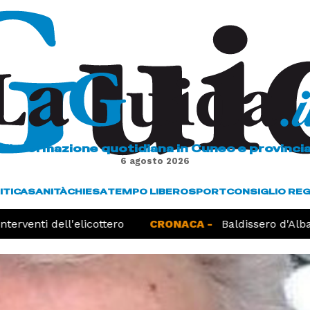
L'informazione quotidiana in Cuneo e provinci
6 agosto 2026
ITICA
SANITÀ
CHIESA
TEMPO LIBERO
SPORT
CONSIGLIO RE
venti dell'elicottero
CRONACA -
Baldissero d'Alba, ri