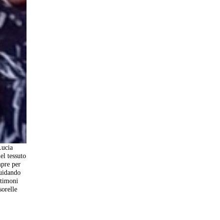
Lucia
el tessuto
mpre per
guidando
stimoni
sorelle