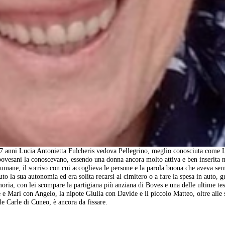
97 anni Lucia Antonietta Fulcheris vedova Pellegrino, meglio conosciuta come 
bovesani la conoscevano, essendo una donna ancora molto attiva e ben inserita n
ti umane, il sorriso con cui accoglieva le persone e la parola buona che aveva se
o la sua autonomia ed era solita recarsi al cimitero o a fare la spesa in auto, 
ria, con lei scompare la partigiana più anziana di Boves e una delle ultime te
 e Mari con Angelo, la nipote Giulia con Davide e il piccolo Matteo, oltre alle 
le Carle di Cuneo, è ancora da fissare.