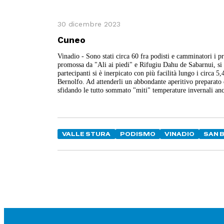
30 dicembre 2023
Cuneo
Vinadio - Sono stati circa 60 fra podisti e camminatori i 
promossa da "Ali ai piedi" e Rifugiu Dahu de Sabarnui, si 
partecipanti si è inerpicato con più facilità lungo i circa 5
Bernolfo. Ad attenderli un abbondante aperitivo preparato d
sfidando le tutto sommato "miti" temperature invernali anc
VALLE STURA
PODISMO
VINADIO
SAN 