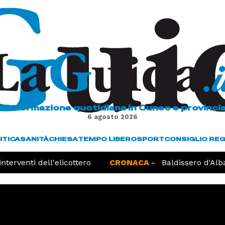
L'informazione quotidiana in Cuneo e provinci
6 agosto 2026
ITICA
SANITÀ
CHIESA
TEMPO LIBERO
SPORT
CONSIGLIO RE
erventi dell'elicottero
CRONACA -
Baldissero d'Alba, 