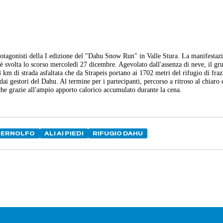
protagonisti della I edizione del "Dahu Snow Run" in Valle Stura. La manifestaz
è svolta lo scorso mercoledì 27 dicembre. Agevolato dall'assenza di neve, il gr
,4 km di strada asfaltata che da Strapeis portano ai 1702 metri del rifugio di fra
ai gestori del Dahu. Al termine per i partecipanti, percorso a ritroso al chiaro 
he grazie all'ampio apporto calorico accumulato durante la cena.
BERNOLFO
ALI AI PIEDI
RIFUGIO DAHU