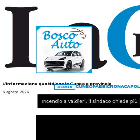
HOME
CONTATTI
L'informazione quotidiana in Cuneo e provincia
CUNEO
PAESI
CRONACA
POL
CERCA
6 agosto 2026
CRONACA -
Incendio a Valdieri, il sindaco chiede più int