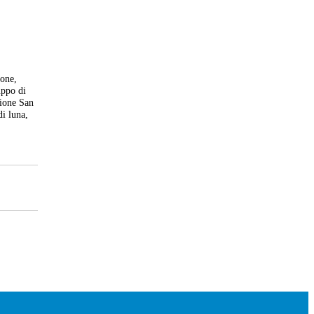
ione,
uppo di
zione San
di luna,