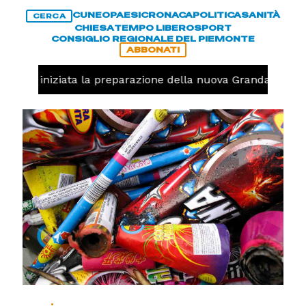
CUNEO
PAESI
CRONACA
POLITICA
SANITÀ
CERCA
CHIESA
TEMPO LIBERO
SPORT
CONSIGLIO REGIONALE DEL PIEMONTE
ABBONATI
avolo, iniziata la preparazione della nuova Granda Volley