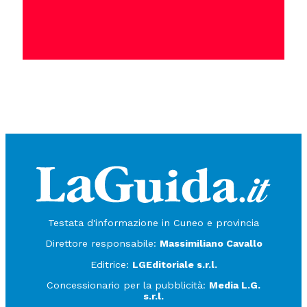
Testata d'informazione in Cuneo e provincia
Direttore responsabile:
Massimiliano Cavallo
Editrice:
LGEditoriale s.r.l.
Concessionario per la pubblicità:
Media L.G.
s.r.l.