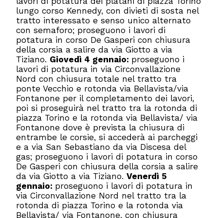
lavori di potatura dei platani di piazza Torino
lungo corso Kennedy, con divieti di sosta nel
tratto interessato e senso unico alternato
con semaforo; proseguono i lavori di
potatura in corso De Gasperi con chiusura
della corsia a salire da via Giotto a via
Tiziano.
Giovedì 4 gennaio:
proseguono i
lavori di potatura in via Circonvallazione
Nord con chiusura totale nel tratto tra
ponte Vecchio e rotonda via Bellavista/via
Fontanone per il completamento dei lavori,
poi si proseguirà nel tratto tra la rotonda di
piazza Torino e la rotonda via Bellavista/ via
Fontanone dove è prevista la chiusura di
entrambe le corsie, si accederà ai parcheggi
e a via San Sebastiano da via Discesa del
gas; proseguono i lavori di potatura in corso
De Gasperi con chiusura della corsia a salire
da via Giotto a via Tiziano.
Venerdì 5
gennaio:
proseguono i lavori di potatura in
via Circonvallazione Nord nel tratto tra la
rotonda di piazza Torino e la rotonda via
Bellavista/ via Fontanone, con chiusura