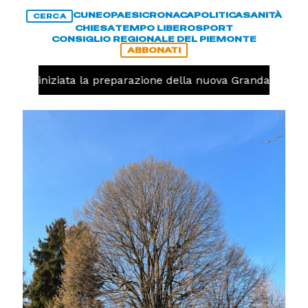
CUNEO
PAESI
CRONACA
POLITICA
SANITÀ
CERCA
CHIESA
TEMPO LIBERO
SPORT
CONSIGLIO REGIONALE DEL PIEMONTE
ABBONATI
avolo, iniziata la preparazione della nuova Granda Volley 