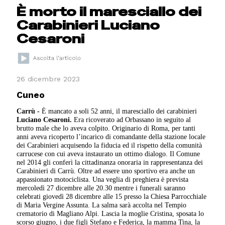
È morto il maresciallo dei
Carabinieri Luciano
Cesaroni
26 dicembre 2023
Cuneo
Carrù -
È mancato a soli 52 anni, il maresciallo dei carabinieri
Luciano Cesaroni.
Era ricoverato ad Orbassano in seguito al
brutto male che lo aveva colpito. Originario di Roma, per tanti
anni aveva ricoperto l’incarico di comandante della stazione locale
dei Carabinieri acquisendo la fiducia ed il rispetto della comunità
carrucese con cui aveva instaurato un ottimo dialogo. Il Comune
nel 2014 gli conferì la cittadinanza onoraria in rappresentanza dei
Carabinieri di Carrù. Oltre ad essere uno sportivo era anche un
appassionato motociclista. Una veglia di preghiera è prevista
mercoledì 27 dicembre alle 20.30 mentre i funerali saranno
celebrati giovedì 28 dicembre alle 15 presso la Chiesa Parrocchiale
di Maria Vergine Assunta. La salma sarà accolta nel Tempio
crematorio di Magliano Alpi. Lascia la moglie Cristina, sposata lo
scorso giugno, i due figli Stefano e Federica, la mamma Tina, la