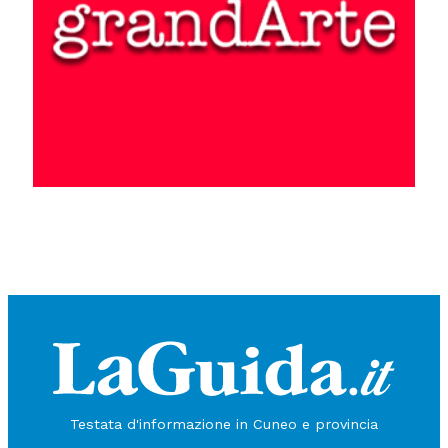
La
Legenda aurea
, nel raccontare la vicenda di Secondo di Asti,
intende trasmettere un’idea di solidità estrema. Questo approccio di
Iacopo da Varagine appare evidente già nella parte in cui l’autore
del testo medievale, come nello schema di ogni capitolo, spiega il
senso del nome del santo in una prospettiva che richiama la
Testata d'informazione in Cuneo e provincia
coincidenza della locuzione latina
nomen homen:
«Secondo