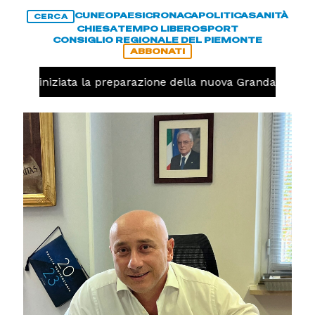
CUNEO
PAESI
CRONACA
POLITICA
SANITÀ
CERCA
CHIESA
TEMPO LIBERO
SPORT
CONSIGLIO REGIONALE DEL PIEMONTE
ABBONATI
avolo, iniziata la preparazione della nuova Granda Volley 