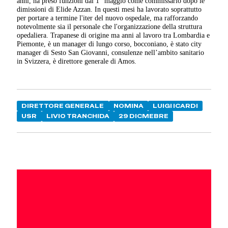
anni, ha preso funzioni dal 1° maggio come commissario dopo le
dimissioni di Elide Azzan. In questi mesi ha lavorato soprattutto
per portare a termine l'iter del nuovo ospedale, ma rafforzando
notevolmente sia il personale che l'organizzazione della struttura
opedaliera. Trapanese di origine ma anni al lavoro tra Lombardia e
Piemonte, è un manager di lungo corso, bocconiano, è stato city
manager di Sesto San Giovanni, consulenze nell’ambito sanitario
in Svizzera, è direttore generale di Amos.
DIRETTORE GENERALE
NOMINA
LUIGI ICARDI
USR
LIVIO TRANCHIDA
29 DICMEBRE