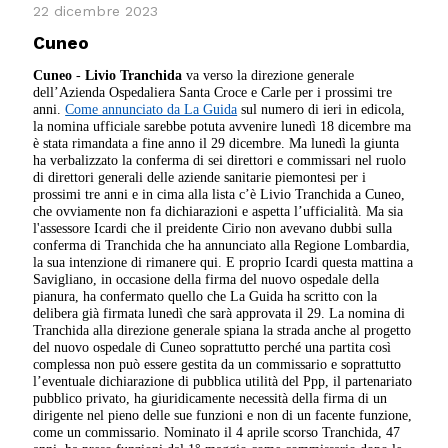
22 dicembre 2023
Cuneo
Cuneo
-
Livio Tranchida
va verso la direzione generale
dell’Azienda Ospedaliera Santa Croce e Carle per i prossimi tre
anni.
Come annunciato da La Guida
sul numero di ieri in edicola,
la nomina ufficiale sarebbe potuta avvenire lunedì 18 dicembre ma
è stata rimandata a fine anno il 29 dicembre. Ma lunedì la giunta
ha verbalizzato la conferma di sei direttori e commissari nel ruolo
di direttori generali delle aziende sanitarie piemontesi per i
prossimi tre anni e in cima alla lista c’è Livio Tranchida a Cuneo,
che ovviamente non fa dichiarazioni e aspetta l’ufficialità. Ma sia
l'assessore Icardi che il preidente Cirio non avevano dubbi sulla
conferma di Tranchida che ha annunciato alla Regione Lombardia,
la sua intenzione di rimanere qui. E proprio Icardi questa mattina a
Savigliano, in occasione della firma del nuovo ospedale della
pianura, ha confermato quello che La Guida ha scritto con la
delibera già firmata lunedì che sarà approvata il 29. La nomina di
Tranchida alla direzione generale spiana la strada anche al progetto
del nuovo ospedale di Cuneo soprattutto perché una partita così
complessa non può essere gestita da un commissario e soprattutto
l’eventuale dichiarazione di pubblica utilità del Ppp, il partenariato
pubblico privato, ha giuridicamente necessità della firma di un
dirigente nel pieno delle sue funzioni e non di un facente funzione,
come un commissario. Nominato il 4 aprile scorso Tranchida, 47