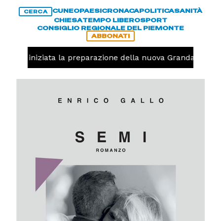
CUNEO
PAESI
CRONACA
POLITICA
SANITÀ
CERCA
CHIESA
TEMPO LIBERO
SPORT
CONSIGLIO REGIONALE DEL PIEMONTE
ABBONATI
avolo, iniziata la preparazione della nuova Granda Volley