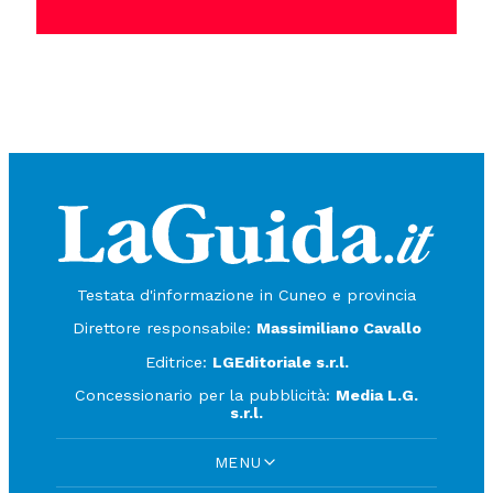
Testata d'informazione in Cuneo e provincia
Direttore responsabile:
Massimiliano Cavallo
Editrice:
LGEditoriale s.r.l.
Concessionario per la pubblicità:
Media L.G.
s.r.l.
MENU