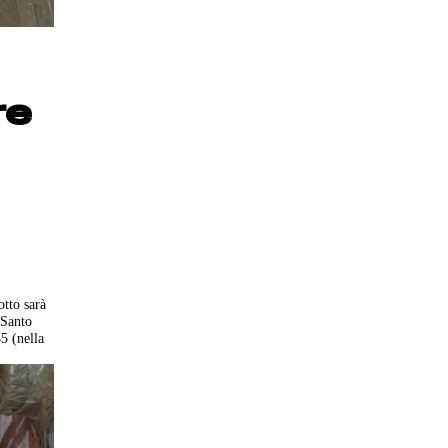
re
otto sarà
 Santo
5 (nella