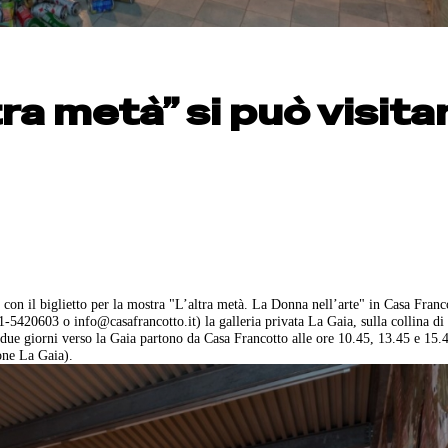
tra metà” si può visita
on il biglietto per la mostra "L’altra metà. La Donna nell’arte" in Casa Franc
71-5420603 o info@casafrancotto.it) la galleria privata La Gaia, sulla collina di
i due giorni verso la Gaia partono da Casa Francotto alle ore 10.45, 13.45 e 15.4
one La Gaia).