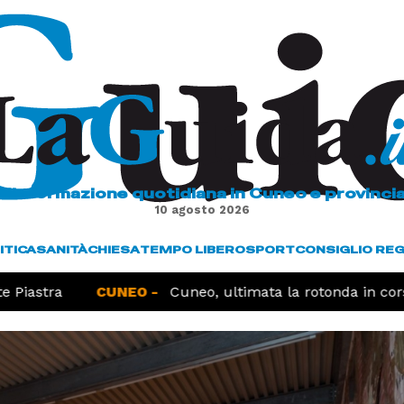
L'informazione quotidiana in Cuneo e provinci
10 agosto 2026
ITICA
SANITÀ
CHIESA
TEMPO LIBERO
SPORT
CONSIGLIO RE
iastra
CUNEO -
Cuneo, ultimata la rotonda in corso 