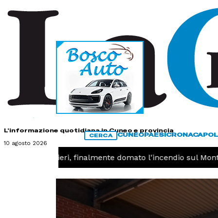
HOME
CONTATTI
L'informazione quotidiana in Cuneo e provincia
CUNEO
PAESI
CRONACA
POL
CERCA
10 agosto 2026
ACA -
Valdieri, finalmente domato l'incendio sul Monte P