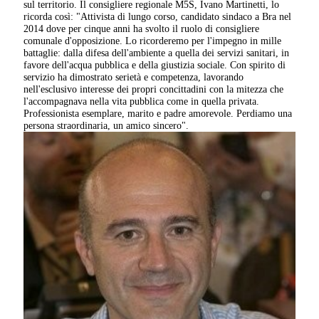
sul territorio. Il consigliere regionale M5S, Ivano Martinetti, lo
ricorda così: "Attivista di lungo corso, candidato sindaco a Bra nel
2014 dove per cinque anni ha svolto il ruolo di consigliere
comunale d'opposizione. Lo ricorderemo per l'impegno in mille
battaglie: dalla difesa dell'ambiente a quella dei servizi sanitari, in
favore dell'acqua pubblica e della giustizia sociale. Con spirito di
servizio ha dimostrato serietà e competenza, lavorando
nell'esclusivo interesse dei propri concittadini con la mitezza che
l'accompagnava nella vita pubblica come in quella privata.
Professionista esemplare, marito e padre amorevole. Perdiamo una
persona straordinaria, un amico sincero".