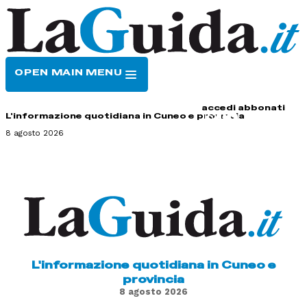
OPEN MAIN MENU
HOME
CONTATTI
accedi
abbonati
L'informazione quotidiana in Cuneo e provincia
8 agosto 2026
L'informazione quotidiana in Cuneo e
provincia
8 agosto 2026