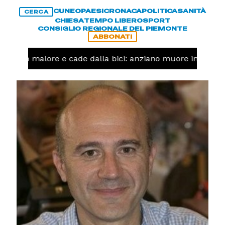
CUNEO
PAESI
CRONACA
POLITICA
SANITÀ
CERCA
CHIESA
TEMPO LIBERO
SPORT
CONSIGLIO REGIONALE DEL PIEMONTE
ABBONATI
Ha un malore e cade dalla bici: anziano muore in corso 