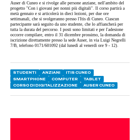
Auser di Cuneo e si rivolge alle persone anziane, nell'ambito del
progetto "Con i giovani per nonni più digitali". Il corso partirà a
metà gennaio e si articolerà in dieci lezioni, per due ore
settimanali, che si svolgeranno presso l'Itis di Cuneo. Ciascun
partecipante sarà seguito da uno studente, che lo affiancherà per
tutta la durata del percorso. I posti sono limitati e per l'adesione
occorre compilare, entro il 31 dicembre prossimo, la domanda di
iscrizione direttamente presso la sede Auser, in via Luigi Negrelli
7/B, telefono 0171/601092 (dal lunedì al venerdì ore 9 - 12).
STUDENTI
ANZIANI
ITIS CUNEO
SMARTPHONE
COMPUTER
TABLET
CORSO DI DIGITALIZZAZIONE
AUSER CUNEO