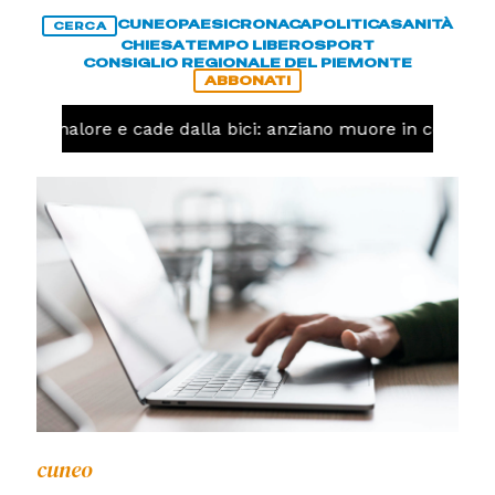
CUNEO
PAESI
CRONACA
POLITICA
SANITÀ
CERCA
CHIESA
TEMPO LIBERO
SPORT
CONSIGLIO REGIONALE DEL PIEMONTE
ABBONATI
 un malore e cade dalla bici: anziano muore in corso Ni
cuneo