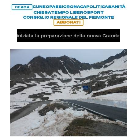
CUNEO
PAESI
CRONACA
POLITICA
SANITÀ
CERCA
CHIESA
TEMPO LIBERO
SPORT
CONSIGLIO REGIONALE DEL PIEMONTE
ABBONATI
avolo, iniziata la preparazione della nuova Granda Volley 