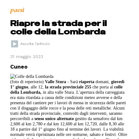
paesi
Riapre la strada per il
colle della Lombarda
31 maggio 2023
Cuneo
(foto di repertorio)
Valle Stura
- Sarà
riaperta
domani,
giovedì
1° giugno
, alle 12,
la strada provinciale 255
che porta al
colle
della Lombarda,
in alta valle Stura. L'apertura della carreggiata
era stata ritardata a causa delle condizioni meteo avverse e della
presenza del cantiere per i lavori di messa in sicurezza delle pareti
con il disgaggio delle rocce e la posa delle reti metalliche. Alcuni
tratti della strada provinciale, coinvolti dagli interventi, saranno
percorribili a
senso unico alternato
gestito da semaforo dal km
2,600 al km 2,780 e dal km 12,600 al km 12,720, dalle 8,30 alle
18 a partire dal 1° giugno fino al termine dei lavori. La viabilità
normale verrà ripristinata nelle ore notturne, sabato e festivi. Oltre