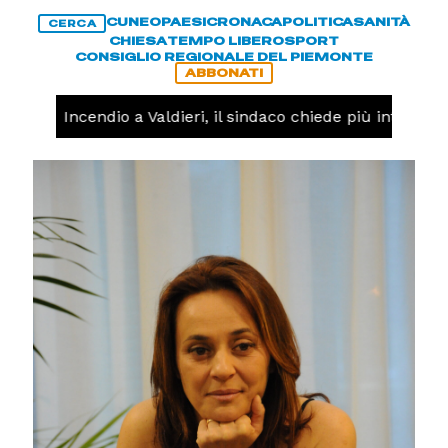
CUNEO
PAESI
CRONACA
POLITICA
SANITÀ
CERCA
CHIESA
TEMPO LIBERO
SPORT
CONSIGLIO REGIONALE DEL PIEMONTE
ABBONATI
ACA -
Incendio a Valdieri, il sindaco chiede più interventi 