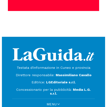
Testata d'informazione in Cuneo e provincia
Direttore responsabile:
Massimiliano Cavallo
Editrice:
LGEditoriale s.r.l.
Concessionario per la pubblicità:
Media L.G.
s.r.l.
MENU