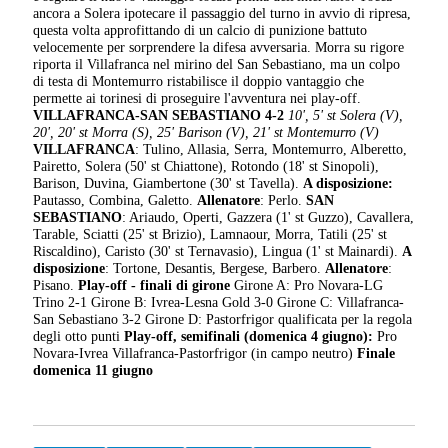
ancora a Solera ipotecare il passaggio del turno in avvio di ripresa,
questa volta approfittando di un calcio di punizione battuto
velocemente per sorprendere la difesa avversaria. Morra su rigore
riporta il Villafranca nel mirino del San Sebastiano, ma un colpo
di testa di Montemurro ristabilisce il doppio vantaggio che
permette ai torinesi di proseguire l'avventura nei play-off.
VILLAFRANCA-SAN SEBASTIANO 4-2
10', 5' st Solera (V),
20', 20' st Morra (S), 25' Barison (V), 21' st Montemurro (V)
VILLAFRANCA
: Tulino, Allasia, Serra, Montemurro, Alberetto,
Pairetto, Solera (50' st Chiattone), Rotondo (18' st Sinopoli),
Barison, Duvina, Giambertone (30' st Tavella).
A disposizione:
Pautasso, Combina, Galetto.
Allenatore
: Perlo.
SAN
SEBASTIANO
: Ariaudo, Operti, Gazzera (1' st Guzzo), Cavallera,
Tarable, Sciatti (25' st Brizio), Lamnaour, Morra, Tatili (25' st
Riscaldino), Caristo (30' st Ternavasio), Lingua (1' st Mainardi).
A
disposizione
: Tortone, Desantis, Bergese, Barbero.
Allenatore
:
Pisano.
Play-off - finali di girone
Girone A: Pro Novara-LG
Trino 2-1 Girone B: Ivrea-Lesna Gold 3-0 Girone C: Villafranca-
San Sebastiano 3-2 Girone D: Pastorfrigor qualificata per la regola
degli otto punti
Play-off, semifinali (domenica 4 giugno):
Pro
Novara-Ivrea Villafranca-Pastorfrigor (in campo neutro)
Finale
domenica 11 giugno