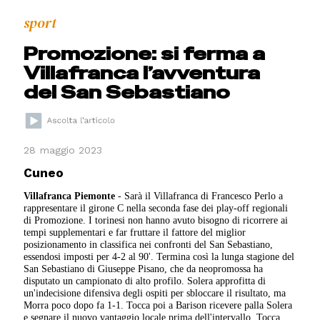
sport
Promozione: si ferma a
Villafranca l’avventura
del San Sebastiano
28 maggio 2023
Cuneo
Villafranca Piemonte
- Sarà il Villafranca di Francesco Perlo a
rappresentare il girone C nella seconda fase dei play-off regionali
di Promozione. I torinesi non hanno avuto bisogno di ricorrere ai
tempi supplementari e far fruttare il fattore del miglior
posizionamento in classifica nei confronti del San Sebastiano,
essendosi imposti per 4-2 al 90'. Termina così la lunga stagione del
San Sebastiano di Giuseppe Pisano, che da neopromossa ha
disputato un campionato di alto profilo. Solera approfitta di
un'indecisione difensiva degli ospiti per sbloccare il risultato, ma
Morra poco dopo fa 1-1. Tocca poi a Barison ricevere palla Solera
e segnare il nuovo vantaggio locale prima dell'intervallo. Tocca