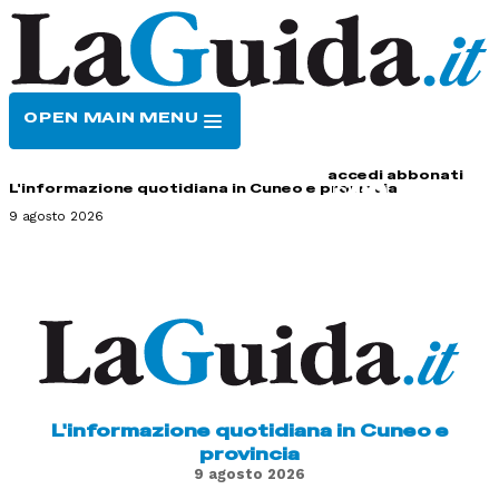
OPEN MAIN MENU
HOME
CONTATTI
accedi
abbonati
L'informazione quotidiana in Cuneo e provincia
9 agosto 2026
L'informazione quotidiana in Cuneo e
provincia
9 agosto 2026