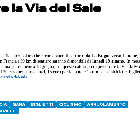
re la Via del Sale
 del Sale per coloro che prenoteranno il percorso
da La Brigue verso Limone,
in Francia i 39 km di sentiero saranno disponibili da
lunedì 19 giugno
. In mezz
gramma per domenica 18 giugno): in queste date si potrà percorrere la Via da Mo
 20 euro per auto e quad, 15 euro per le moto e 1 euro per le biciclette; bigliet
ota/via-del-sale
.
CIA
GARA
BIGLIETTI
CICLISMO
ARRUOLAMENTO
ARIFFE