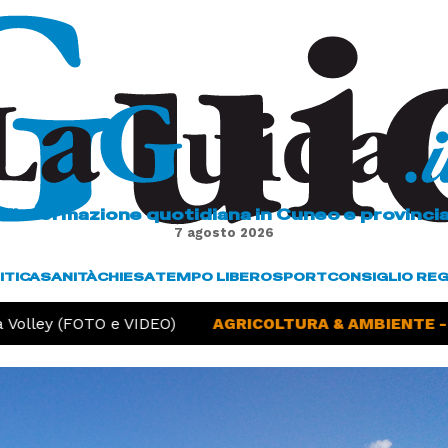
L'informazione quotidiana in Cuneo e provinci
7 agosto 2026
ITICA
SANITÀ
CHIESA
TEMPO LIBERO
SPORT
CONSIGLIO RE
Volley (FOTO e VIDEO)
AGRICOLTURA & AMBIENTE -
S