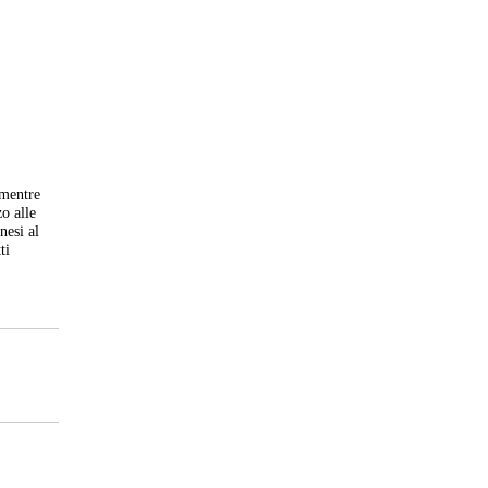
mentre
o alle
nesi al
ti