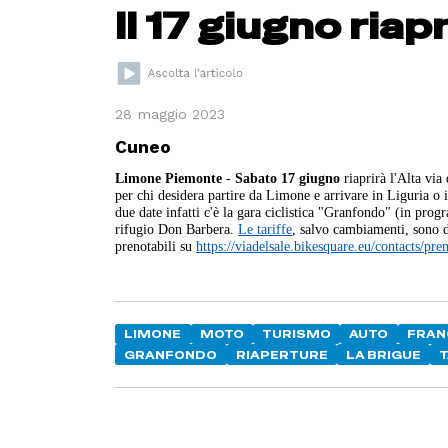
Il 17 giugno riap
28 maggio 2023
Cuneo
Limone Piemonte
-
Sabato 17 giugno
riaprirà l'Alta via
per chi desidera partire da Limone e arrivare in Liguria o 
due date infatti c'è la gara ciclistica "Granfondo" (in pro
rifugio Don Barbera.
Le tariffe
, salvo cambiamenti, sono di
prenotabili su
https://viadelsale.bikesquare.eu/contacts/pren
LIMONE
MOTO
TURISMO
AUTO
FRAN
GRANFONDO
RIAPERTURE
LA BRIGUE
T