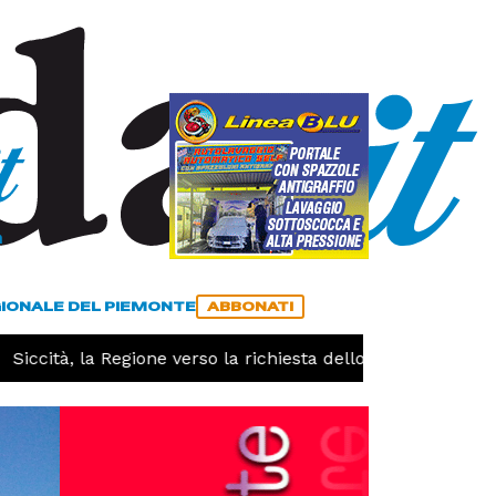
a
ACCEDI
ABBONATI
GIONALE DEL PIEMONTE
ABBONATI
iccità, la Regione verso la richiesta dello stato di calamit