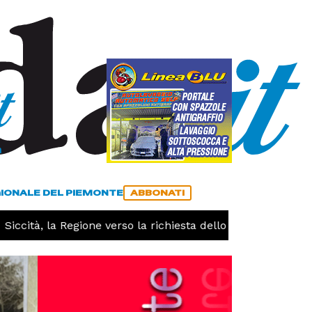
a
ACCEDI
ABBONATI
GIONALE DEL PIEMONTE
ABBONATI
ccità, la Regione verso la richiesta dello stato di calamità 