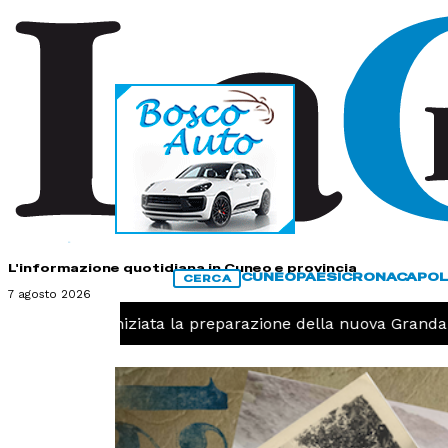
HOME
CONTATTI
L'informazione quotidiana in Cuneo e provincia
CUNEO
PAESI
CRONACA
POL
CERCA
7 agosto 2026
Pallavolo, iniziata la preparazione della nuova Granda Vo