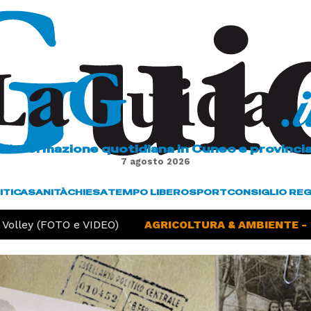
L'informazione quotidiana in Cuneo e provinci
7 agosto 2026
ITICA
SANITÀ
CHIESA
TEMPO LIBERO
SPORT
CONSIGLIO RE
lley (FOTO e VIDEO)
AGRICOLTURA & AMBIENTE -
Si