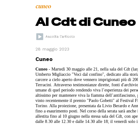
cuneo
Al Cdt di Cuneo 
28 maggio 2023
Cuneo
Cuneo
- Martedì 30 maggio alle 21, nella sala del Cdt (l
Umberto Migliaccio "Voci dal confino", dedicato alla storia 
carcere a cielo aperto dove vennero imprigionati più di 200
Terracini. Attraverso testimonianze dirette, fonti d'archivio
umane di quel periodo rendendo viva l’esperienza dei perseg
altissimo per mantenere viva la fiamma dell’antifascismo, 
vinto recentemente il premio "Paolo Gobetti" al Festival F
Torino. Alla proiezione, presentata da Livio Berardo e Anna
fino a esaurimento posti. Nel corso della serata sarà anche
allestita fino al 10 giugno nella stessa sala del Cdt, con ap
dalle 8.30 alle 12.30 e dalle 14.30 alle 18; il venerdì solo 