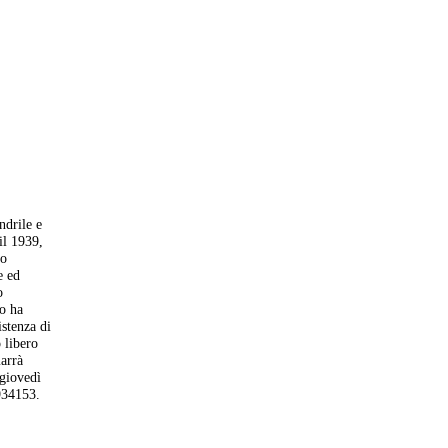
ndrile e
il 1939,
to
e ed
o
io ha
stenza di
 libero
marrà
 giovedì
1934153.