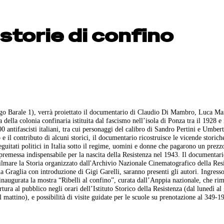
storie di confino
argo Barale 1), verrà proiettato il documentario di Claudio Di Mambro, Luca Ma
della colonia confinaria istituita dal fascismo nell’isola di Ponza tra il 1928 e 
0 antifascisti italiani, tra cui personaggi del calibro di Sandro Pertini e Umber
 e il contributo di alcuni storici, il documentario ricostruisce le vicende storich
uitati politici in Italia sotto il regime, uomini e donne che pagarono un prezz
premessa indispensabile per la nascita della Resistenza nel 1943. Il documentar
ilmare la Storia organizzato dall'Archivio Nazionale Cinematografico della Resi
 Graglia con introduzione di Gigi Garelli, saranno presenti gli autori. Ingresso
 inaugurata la mostra “Ribelli al confino”, curata dall’Anppia nazionale, che ri
ertura al pubblico negli orari dell’Istituto Storico della Resistenza (dal lunedì al
il mattino), e possibilità di visite guidate per le scuole su prenotazione al 349-