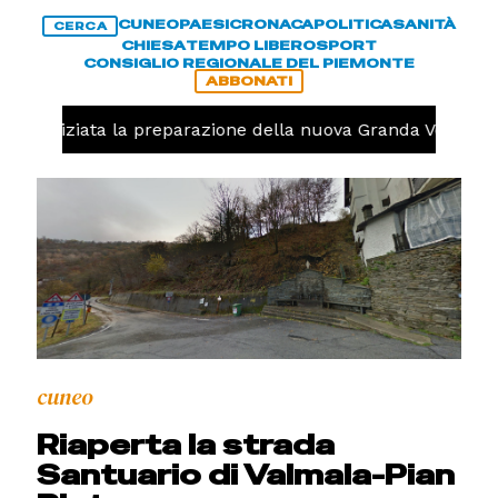
CUNEO
PAESI
CRONACA
POLITICA
SANITÀ
CERCA
CHIESA
TEMPO LIBERO
SPORT
CONSIGLIO REGIONALE DEL PIEMONTE
ABBONATI
olo, iniziata la preparazione della nuova Granda Volley (
cuneo
Riaperta la strada
Santuario di Valmala-Pian