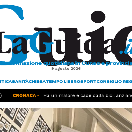
L'informazione quotidiana in Cuneo e provinci
9 agosto 2026
ITICA
SANITÀ
CHIESA
TEMPO LIBERO
SPORT
CONSIGLIO RE
CRONACA -
Ha un malore e cade dalla bici: anziano 