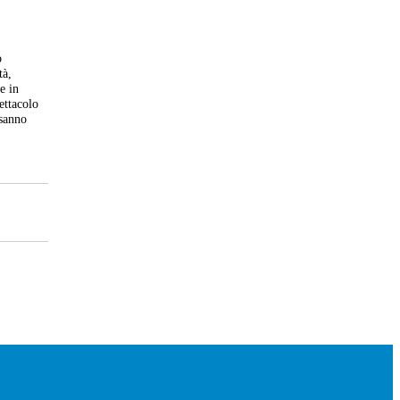
o
tà,
e in
ettacolo
 sanno