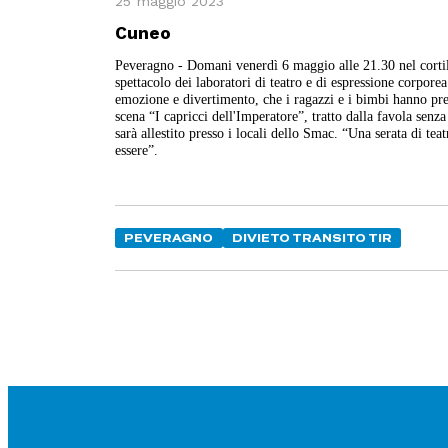
25 maggio 2023
Cuneo
Peveragno - Domani venerdì 6 maggio alle 21.30 nel cortil
spettacolo dei laboratori di teatro e di espressione corporea
emozione e divertimento, che i ragazzi e i bimbi hanno pre
scena “I capricci dell'Imperatore”, tratto dalla favola sen
sarà allestito presso i locali dello Smac. “Una serata di te
essere”.
PEVERAGNO
DIVIETO TRANSITO TIR