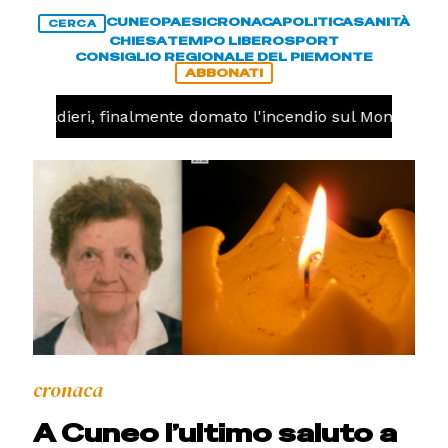
CUNEO
PAESI
CRONACA
POLITICA
SANITÀ
CERCA
CHIESA
TEMPO LIBERO
SPORT
CONSIGLIO REGIONALE DEL PIEMONTE
ABBONATI
 -
Valdieri, finalmente domato l'incendio sul Monte Piast
cronaca
A Cuneo l’ultimo saluto a