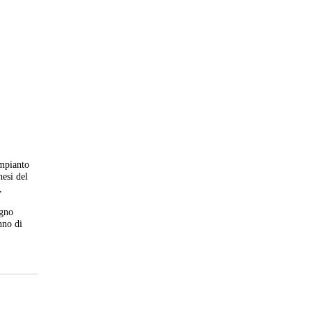
impianto
hesi del
,
ugno
nno di