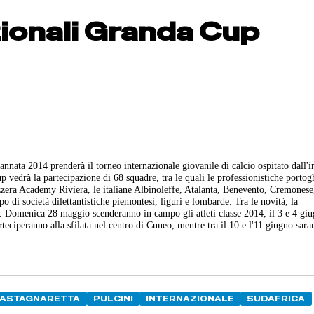
zionali Granda Cup
nnata 2014 prenderà il torneo internazionale giovanile di calcio ospitato dall'
edrà la partecipazione di 68 squadre, tra le quali le professionistiche portog
zzera Academy Riviera, le italiane Albinoleffe, Atalanta, Benevento, Cremonese
 di società dilettantistiche piemontesi, liguri e lombarde. Tra le novità, la
n. Domenica 28 maggio scenderanno in campo gli atleti classe 2014, il 3 e 4 gi
teciperanno alla sfilata nel centro di Cuneo, mentre tra il 10 e l'11 giugno sara
CASTAGNARETTA
PULCINI
INTERNAZIONALE
SUDAFRICA