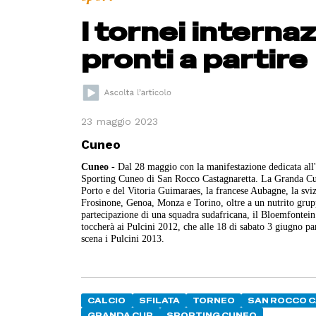
I tornei interna
pronti a partire
23 maggio 2023
Cuneo
Cuneo
- Dal 28 maggio con la manifestazione dedicata all'a
Sporting Cuneo di San Rocco Castagnaretta. La Granda Cup v
Porto e del Vitoria Guimaraes, la francese Aubagne, la svi
Frosinone, Genoa, Monza e Torino, oltre a un nutrito gruppo
partecipazione di una squadra sudafricana, il Bloemfontei
toccherà ai Pulcini 2012, che alle 18 di sabato 3 giugno par
scena i Pulcini 2013.
CALCIO
SFILATA
TORNEO
SAN ROCCO 
GRANDA CUP
SPORTING CUNEO