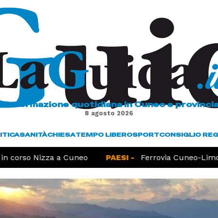
L'informazione quotidiana in Cuneo e provinci
8 agosto 2026
ITICA
SANITÀ
CHIESA
TEMPO LIBERO
SPORT
CONSIGLIO RE
 corso Nizza a Cuneo
PAESI -
Ferrovia Cuneo-Limone