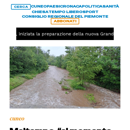
CUNEO
PAESI
CRONACA
POLITICA
SANITÀ
CERCA
CHIESA
TEMPO LIBERO
SPORT
CONSIGLIO REGIONALE DEL PIEMONTE
ABBONATI
lavolo, iniziata la preparazione della nuova Granda Volle
cuneo