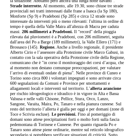
la situazione. Abbiamo però ancora una lunga notte davanti”.
Strade interrotte.
Al momento, alle 19.30, sono chiuse tre strade
provinciali nei tratti interessati dalle frane a Isasca (la Sp 180),
Monforte (Sp 9) e Pradeboni (Sp 285) e circa 12 strade sono
interessate da interventi più o meno rilevanti: l'ultima in ordine di
tempo è quella della Valle Maira all'altezza di Macra per caduta
massi.
206 millimetri a Pradeboni.
Il “record" della pioggia
rilevata dai pluviometri è a Pradeboni, con 206 millimetri, seguita
dall'area del Po a Barge (189 millimetri), la Valle Ellero (171) e
Brossasco (145).
Regione.
Anche a livello regionale, il presidente
Alberto Cirio e l’assessore alla Protezione civile Marco Gabusi, in
contatto con la sala operativa della Protezione civile della Regione,
comunicano che è "in corso il monitoraggio dei corsi d’acqua, che
al momento non destano comunque preoccupazioni, per valutare
l’arrivo di eventuali ondate di piena”. Nelle province di Cuneo e
Torino sono circa 800 i volontari impegnati e sono arrivate circa
600 segnalazioni da Comuni e Province per smottamenti e
allagamenti locali e interventi sul territorio. L’
allerta arancione
per rischio idrogeologico e idraulico è in vigore in Alta e Bassa
Valsusa e nelle valli Chisone, Pellice, Stura, Orco, Lanzo,
Sangone, Varaita, Maira, Po, Tanaro e nella pianura cuneese. Sul
resto del territorio l’allerta è gialla per oggi e per domani (zone di
Toce e Scrivia escluse).
Le previsioni.
Fino al pomeriggio di
domani sono attese precipitazioni forti o molto forti sulla fascia
pedemontana di Torinese e Cuneese. Per quanto riguarda Po e
Tanaro sono attese piene ordinarie, mentre sul reticolo idrografico
secondario si potrebbero verificare situazioni di criticità. Sotto