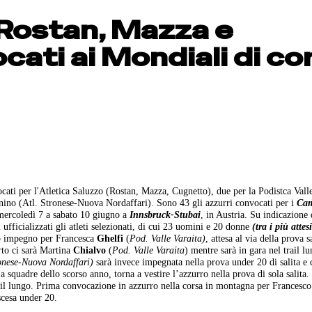
, Rostan, Mazza e
ati ai Mondiali di co
ocati per l'Atletica Saluzzo (Rostan, Mazza, Cugnetto), due per la Podistca Vall
nino (Atl. Stronese-Nuova Nordaffari). Sono 43 gli azzurri convocati per i
Cam
mercoledì 7 a sabato 10 giugno a
Innsbruck-Stubai
, in Austria. Su indicazione 
ufficializzati gli atleti selezionati, di cui 23 uomini e 20 donne
(tra i più attes
o impegno per Francesca
Ghelfi
(
Pod. Valle Varaita)
, attesa al via della prova s
orto ci sarà Martina
Chialvo
(
Pod. Valle Varaita
) mentre sarà in gara nel trail l
ronese-Nuova Nordaffari)
sarà invece impegnata nella prova under 20 di salita e 
 a squadre dello scorso anno, torna a vestire l’azzurro nella prova di sola salita
trail lungo. Prima convocazione in azzurro nella corsa in montagna per Francesc
scesa under 20.