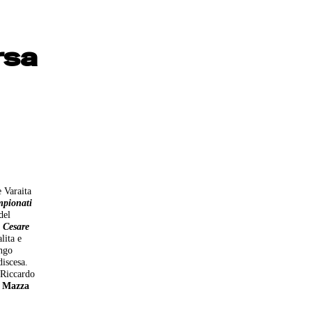
rsa
e Varaita
pionati
del
i Cesare
alita e
ungo
discesa.
. Riccardo
o
Mazza