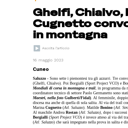
Ghelfi, Chialvo
Cugnetto convoc
in montagna
16 maggio 2023
Cuneo
Saluzzo -
Sono sette i piemontesi tra gli azzurri. Tre conv
(Ghelfi, Chialvo). Poi Borgialli (Sport Project VCO) e Bo
Mondiali di corsa in montagna e trail
, in programma da 
coordinatore tecnico di settore Paolo Germanetto sono stati 
Maestri, nella foto
Gulberti/Fidal)
. Al femminile, doppi
discesa ma anche di quella di sola salita. Al via del trail c
Marina
Cugnetto
(
Atl. Saluzzo
). Matilde
Bonino
(
Atl. St
Al maschile Andrea
Rostan
(
Atl. Saluzzo)
, dopo i successi
Borgialli
(
Sport Project VCO
) è invece atteso al via del 
(
Atl. Saluzzo
) che sarà impegnato nella prova in salita e di