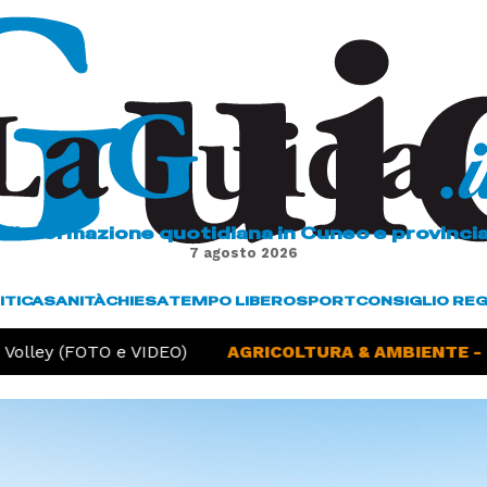
L'informazione quotidiana in Cuneo e provinci
7 agosto 2026
ITICA
SANITÀ
CHIESA
TEMPO LIBERO
SPORT
CONSIGLIO RE
olley (FOTO e VIDEO)
AGRICOLTURA & AMBIENTE -
Si