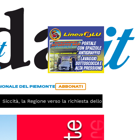
a
ACCEDI
ABBONATI
GIONALE DEL PIEMONTE
ABBONATI
ccità, la Regione verso la richiesta dello stato di calamità