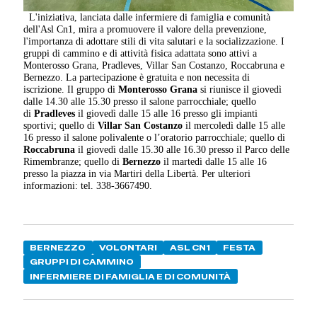
L'iniziativa, lanciata dalle infermiere di famiglia e comunità
dell'Asl Cn1, mira a promuovere il valore della prevenzione,
l'importanza di adottare stili di vita salutari e la socializzazione. I
gruppi di cammino e di attività fisica adattata sono attivi a
Monterosso Grana, Pradleves, Villar San Costanzo, Roccabruna e
Bernezzo. La partecipazione è gratuita e non necessita di
iscrizione. Il gruppo di
Monterosso Grana
si riunisce il giovedì
dalle 14.30 alle 15.30 presso il salone parrocchiale; quello
di
Pradleves
il giovedì dalle 15 alle 16 presso gli impianti
sportivi; quello di
Villar San Costanzo
il mercoledì dalle 15 alle
16 presso il salone polivalente o l’oratorio parrocchiale; quello di
Roccabruna
il giovedì dalle 15.30 alle 16.30 presso il Parco delle
Rimembranze; quello di
Bernezzo
il martedì dalle 15 alle 16
presso la piazza in via Martiri della Libertà. Per ulteriori
informazioni: tel. 338-3667490.
BERNEZZO
VOLONTARI
ASL CN1
FESTA
GRUPPI DI CAMMINO
INFERMIERE DI FAMIGLIA E DI COMUNITÀ