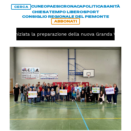
CUNEO
PAESI
CRONACA
POLITICA
SANITÀ
CERCA
CHIESA
TEMPO LIBERO
SPORT
CONSIGLIO REGIONALE DEL PIEMONTE
ABBONATI
olo, iniziata la preparazione della nuova Granda Volley (