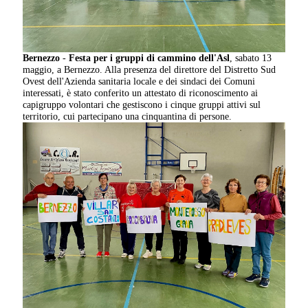
Bernezzo
-
Festa per i
gruppi di cammino dell'Asl
, sabato 13
maggio, a Bernezzo. Alla presenza del direttore del Distretto Sud
Ovest dell'Azienda sanitaria locale e dei sindaci dei Comuni
interessati, è stato conferito un attestato di riconoscimento ai
capigruppo volontari che gestiscono i cinque gruppi attivi sul
territorio, cui partecipano una cinquantina di persone.