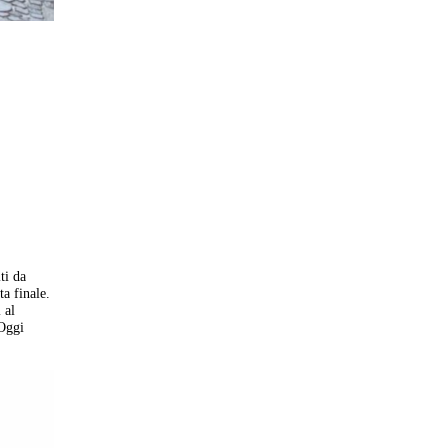
ti da
a finale.
 al
 Oggi