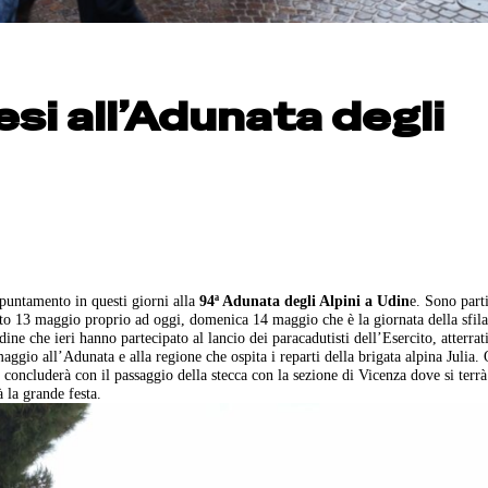
esi all’Adunata degli
ppuntamento in questi giorni alla
94ª Adunata degli Alpini a Udin
e. Sono parti
ato 13 maggio proprio ad oggi, domenica 14 maggio che è la giornata della sfilat
ne che ieri hanno partecipato al lancio dei paracadutisti dell’Esercito, atterrati
maggio all’Adunata e alla regione che ospita i reparti della brigata alpina Julia.
i concluderà con il passaggio della stecca con la sezione di Vicenza dove si terrà
la grande festa.