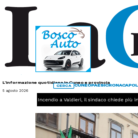
HOME
CONTATTI
L'informazione quotidiana in Cuneo e provincia
CUNEO
PAESI
CRONACA
POL
CERCA
5 agosto 2026
CRONACA -
Incendio a Valdieri, il sindaco chiede più inter