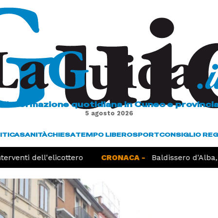
L'informazione quotidiana in Cuneo e provinci
5 agosto 2026
ITICA
SANITÀ
CHIESA
TEMPO LIBERO
SPORT
CONSIGLIO RE
venti dell'elicottero
CRONACA -
Baldissero d'Alba, r