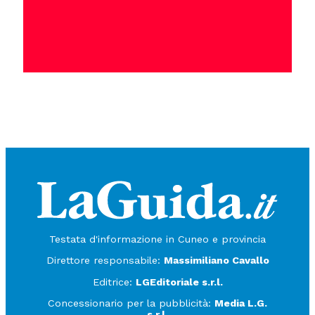
Testata d'informazione in Cuneo e provincia
Direttore responsabile:
Massimiliano Cavallo
Editrice:
LGEditoriale s.r.l.
Concessionario per la pubblicità:
Media L.G.
s.r.l.