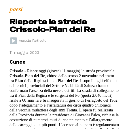
paesi
Riaperta la strada
Crissolo-Pian del Re
11 maggio 2023
Cuneo
Crissolo
- Riapre oggi (giovedì 11 maggio) la strada provinciale
Crissolo-Pian del R
e, chiusa dallo scorso 2 novembre nel tratto
tra
Pian della Regina
fino a
Pian del Re
. I sopralluoghi effettuati
dai tecnici provinciali del Settore Viabilità di Saluzzo hanno
confermato l'assenza della neve e detriti. La strada di collegamento
tra il Pian della Regina e le sorgenti del Po (quota 2.040 metri)
risale a 60 anni fa e fu inaugurata il giorno di Ferragosto del 1962,
dopo l’adeguamento e l’asfaltatura dei circa quattro chilometri
della vecchia mulattiera degli anni Trenta. L’opera fu realizzata
dalla Provincia durante la presidenza di Giovanni Falco, richiese la
costruzione di numerosi muri di contenimento e l’allargamento
della carreggiata in più punti. L’accesso al pianoro è regolamentato